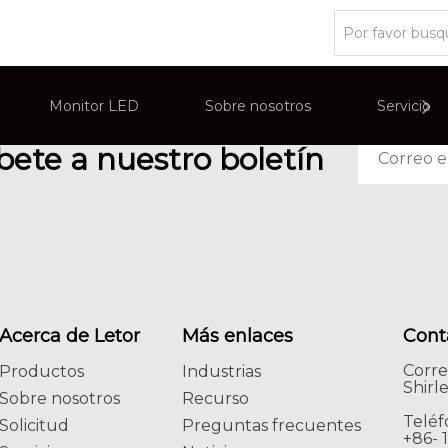
Monitor LED
Sobre nosotros
Servicio
bete a nuestro boletín
ircuito cerrado de televisión
Descripciones generales de la em
Monitor de computadora
eractiva inteligente
Exhibición de publicidad comercia
Acerca de Letor
Más enlaces
Cont
Corre
Productos
Industrias
Shirl
Sobre nosotros
Recurso
Teléf
Solicitud
Preguntas frecuentes
+86- 