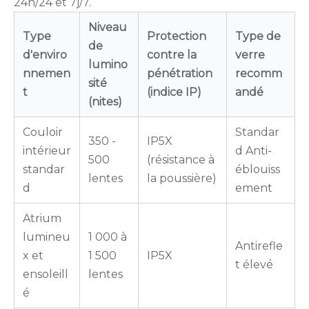
24h/24 et 7j/7.
Niveau
Type
Protection
Type de
de
d'enviro
contre la
verre
lumino
nnemen
pénétration
recomm
sité
t
(indice IP)
andé
(nites)
Couloir
Standar
350 -
IP5X
intérieur
d Anti-
500
(résistance à
standar
éblouiss
lentes
la poussière)
d
ement
Atrium
lumineu
1 000 à
Antirefle
x et
1 500
IP5X
t élevé
ensoleill
lentes
é