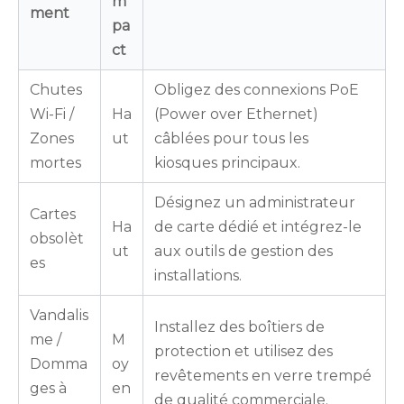
m
ment
pa
ct
Chutes
Obligez des connexions PoE
Wi-Fi /
Ha
(Power over Ethernet)
Zones
ut
câblées pour tous les
mortes
kiosques principaux.
Désignez un administrateur
Cartes
Ha
de carte dédié et intégrez-le
obsolèt
ut
aux outils de gestion des
es
installations.
Vandalis
Installez des boîtiers de
me /
M
protection et utilisez des
Domma
oy
revêtements en verre trempé
ges à
en
de qualité commerciale.