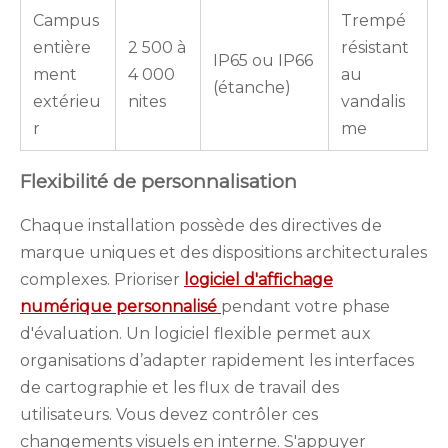
Campus
Trempé
entière
2 500 à
résistant
IP65 ou IP66
ment
4 000
au
(étanche)
extérieu
nites
vandalis
r
me
Flexibilité de personnalisation
Chaque installation possède des directives de
marque uniques et des dispositions architecturales
complexes. Prioriser
logiciel d'affichage
numérique personnalisé
pendant votre phase
d'évaluation. Un logiciel flexible permet aux
organisations d’adapter rapidement les interfaces
de cartographie et les flux de travail des
utilisateurs. Vous devez contrôler ces
changements visuels en interne. S'appuyer