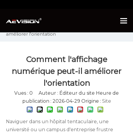
Vous êtes ici :
Maison
»
Nouvelles
»
Nouvelles de
l'industrie
»
Comment l'affichage numérique peut-il
améliorer l'orientation
Comment l'affichage
numérique peut-il améliorer
l'orientation
Vues :
0
Auteur : Éditeur du site Heure de
publication : 2026-04-29 Origine :
Site
Naviguer dans un hôpital tentaculaire, une
université ou un campus d'entreprise frustre