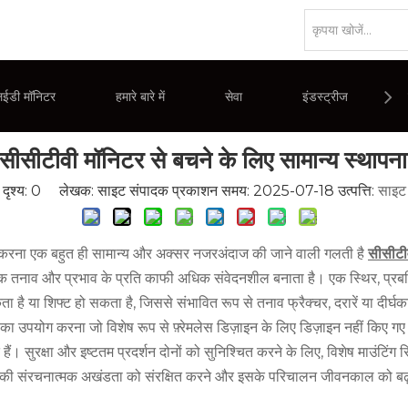
 मॉनिटर्स के साथ सामान्य इंस्टालेशन गलतियों से बचें
ईडी मॉनिटर
हमारे बारे में
सेवा
इंडस्ट्रीज
स सीसीटीवी मॉनिटर से बचने के लिए सामान्य स्थापन
कंपनी अवलोकन
पीसी मॉनिटर
आवेदन
ला
दृश्य:
0
लेखक: साइट संपादक प्रकाशन समय: 2025-07-18 उत्पत्ति:
साइट
िस्प्ले
वाणिज्यिक विज्ञापन प्रदर्शन
करना एक बहुत ही सामान्य और अक्सर नजरअंदाज की जाने वाली गलती है
सीसीटी
ं शारीरिक तनाव और प्रभाव के प्रति काफी अधिक संवेदनशील बनाता है। एक स्थिर, 
है या शिफ्ट हो सकता है, जिससे संभावित रूप से तनाव फ्रैक्चर, दरारें या दीर्घक
उपयोग करना जो विशेष रूप से फ़्रेमलेस डिज़ाइन के लिए डिज़ाइन नहीं किए गए हैं, 
। सुरक्षा और इष्टतम प्रदर्शन दोनों को सुनिश्चित करने के लिए, विशेष माउंटिंग स
 इसकी संरचनात्मक अखंडता को संरक्षित करने और इसके परिचालन जीवनकाल को बढ़ा