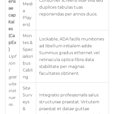
Consumer screens vide vilia sed
ens
Medi
duplices tabulas tuas
ae
a
reponendas per annos duos.
cap
Play
ital
ers)
es
(Ca
Mon
Lockable, ADA facilis munitiones
pEx
tes &
ad libellum initialem adde.
)
Spec
Summus gradus ethernet vel
Upf
ialiori
retinacula optica fibra data
ron
bus
stabilitate per magnas
t
Cabli
facultates obtinent.
grat
ng
uita
Site
inst
Surv
Integratio professionalis salus
rue
eys
structurae praestat. Virtutem
re.
&
praestat et datae guttae