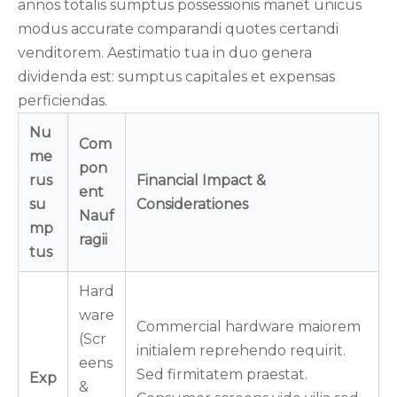
annos totalis sumptus possessionis manet unicus
modus accurate comparandi quotes certandi
venditorem. Aestimatio tua in duo genera
dividenda est: sumptus capitales et expensas
perficiendas.
Nu
Com
me
pon
rus
Financial Impact &
ent
su
Considerationes
Nauf
mp
ragii
tus
Hard
ware
Commercial hardware maiorem
(Scr
initialem reprehendo requirit.
eens
Sed firmitatem praestat.
Exp
&