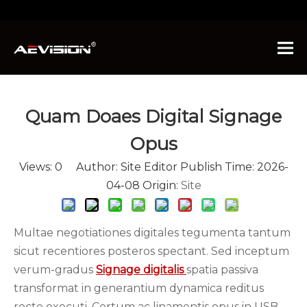
Hic es:
Home
»
News
»
Industria News
»
Quomodo Doaes Digital Signage Laboris
Quam Doaes Digital Signage
Opus
Views:
0
Author: Site Editor Publish Time: 2026-
04-08 Origin:
Site
Multae negotiationes digitales tegumenta tantum
sicut recentiores posteros spectant. Sed inceptum
verum-gradus
Signage digitalis
spatia passiva
transformat in generantium dynamica reditus
recte executi. Certum ac linamentis opus in USB