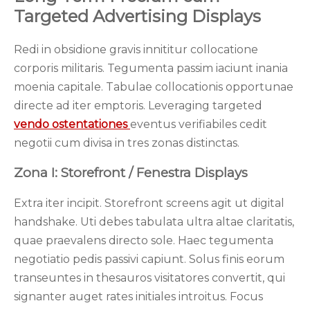
Targeted Advertising Displays
Redi in obsidione gravis innititur collocatione
corporis militaris. Tegumenta passim iaciunt inania
moenia capitale. Tabulae collocationis opportunae
directe ad iter emptoris. Leveraging targeted
vendo ostentationes
eventus verifiabiles cedit
negotii cum divisa in tres zonas distinctas.
Zona I: Storefront / Fenestra Displays
Extra iter incipit. Storefront screens agit ut digital
handshake. Uti debes tabulata ultra altae claritatis,
quae praevalens directo sole. Haec tegumenta
negotiatio pedis passivi capiunt. Solus finis eorum
transeuntes in thesauros visitatores convertit, qui
signanter auget rates initiales introitus. Focus