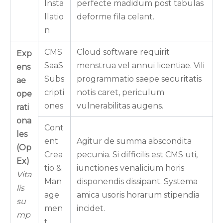
Insta
perfecte madidum post tabulas
llatio
deforme fila celant.
n
CMS
Cloud software requirit
Exp
SaaS
menstrua vel annui licentiae. Vili
ens
Subs
programmatio saepe securitatis
ae
cripti
notis caret, periculum
ope
ones
vulnerabilitas augens.
rati
ona
Cont
les
ent
Agitur de summa abscondita
(Op
Crea
pecunia. Si difficilis est CMS uti,
Ex)
tio &
iunctiones venalicium horis
Vita
Man
disponendis dissipant. Systema
lis
age
amica usoris horarum stipendia
su
men
incidet.
mp
t