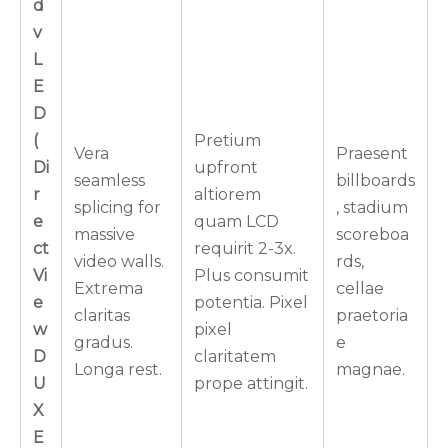
d
v
L
E
D
(
Pretium
Vera
Praesent
Di
upfront
seamless
billboards
r
altiorem
splicing for
, stadium
e
quam LCD
massive
scoreboa
ct
requirit 2-3x.
video walls.
rds,
Vi
Plus consumit
Extrema
cellae
e
potentia. Pixel
claritas
praetoria
w
pixel
gradus.
e
D
claritatem
Longa rest.
magnae.
U
prope attingit.
X
E