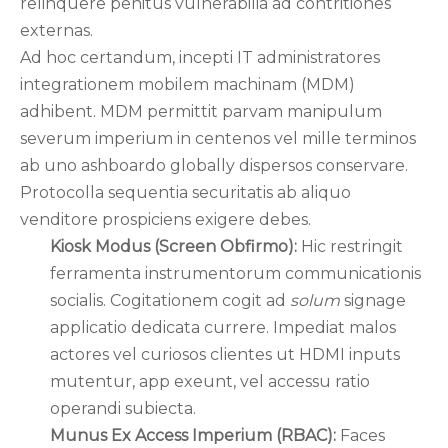
relinquere penitus vulnerabilia ad contritiones
externas.
Ad hoc certandum, incepti IT administratores
integrationem mobilem machinam (MDM)
adhibent. MDM permittit parvam manipulum
severum imperium in centenos vel mille terminos
ab uno ashboardo globally dispersos conservare.
Protocolla sequentia securitatis ab aliquo
venditore prospiciens exigere debes.
Kiosk Modus (Screen Obfirmo):
Hic restringit
ferramenta instrumentorum communicationis
socialis. Cogitationem cogit ad
solum
signage
applicatio dedicata currere. Impediat malos
actores vel curiosos clientes ut HDMI inputs
mutentur, app exeunt, vel accessu ratio
operandi subiecta.
Munus Ex Access Imperium (RBAC):
Faces