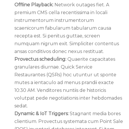
Offline Playback:
Network outages fiet. A
premium CMS cella recentissima in locali
instrumentorum instrumentorum
scaenicorum fabularum tabularum causa
recepta est. Si penitus guttae, screen
numquam nigrum exit. Simpliciter contentus
ansas conditivos donec nexus restituat.
Provectus scheduling:
Quaerite capacitates
granulares diurnae. Quick Service
Restaurantes (QSRs) hoc utuntur ut sponte
mutes a ientaculo ad menus prandii exacte
10:30 AM. Venditores nuntiis de historicis
volutpat pede negotiationis inter hebdomades
sedat.
Dynamic & IoT Triggers:
Stagnant media bores
clientium. Provectus systemata cum Point Sale