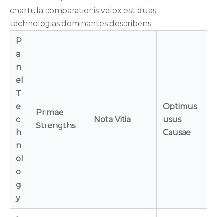
chartula comparationis velox est duas
technologias dominantes describens.
P
a
n
el
T
e
Optimus
Primae
c
Nota Vitia
usus
Strengths
h
Causae
n
ol
o
g
y