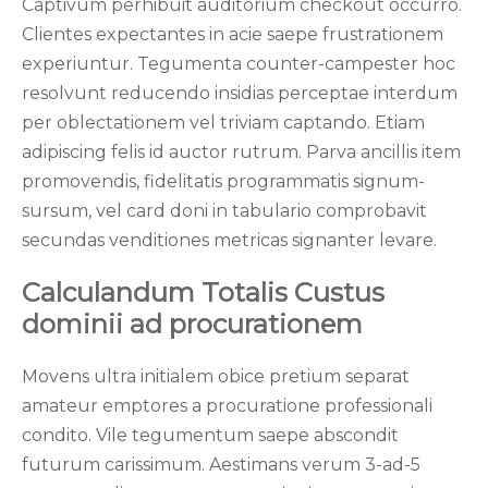
Captivum perhibuit auditorium checkout occurro.
Clientes expectantes in acie saepe frustrationem
experiuntur. Tegumenta counter-campester hoc
resolvunt reducendo insidias perceptae interdum
per oblectationem vel triviam captando. Etiam
adipiscing felis id auctor rutrum. Parva ancillis item
promovendis, fidelitatis programmatis signum-
sursum, vel card doni in tabulario comprobavit
secundas venditiones metricas signanter levare.
Calculandum Totalis Custus
dominii ad procurationem
Movens ultra initialem obice pretium separat
amateur emptores a procuratione professionali
condito. Vile tegumentum saepe abscondit
futurum carissimum. Aestimans verum 3-ad-5