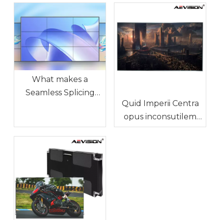
What makes a
Seamless Splicing
Quid Imperii Centra
LED Display
opus inconsutilem
Different?
DUXERIT Display
muros