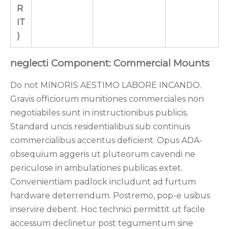
R
IT
)
neglecti Component: Commercial Mounts
Do not MINORIS AESTIMO LABORE INCANDO.
Gravis officiorum munitiones commerciales non
negotiabiles sunt in instructionibus publicis.
Standard uncis residentialibus sub continuis
commercialibus accentus deficient. Opus ADA-
obsequium aggeris ut pluteorum cavendi ne
periculose in ambulationes publicas extet.
Convenientiam padlock includunt ad furtum
hardware deterrendum. Postremo, pop-e usibus
inservire debent. Hoc technici permittit ut facile
accessum declinetur post tegumentum sine