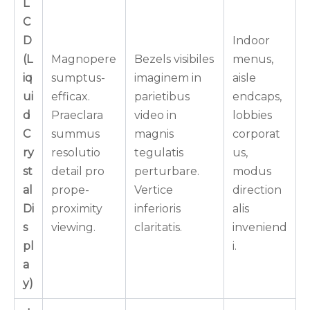
L
C
D
Indoor
(L
Magnopere
Bezels visibiles
menus,
iq
sumptus-
imaginem in
aisle
ui
efficax.
parietibus
endcaps,
d
Praeclara
video in
lobbies
C
summus
magnis
corporat
ry
resolutio
tegulatis
us,
st
detail pro
perturbare.
modus
al
prope-
Vertice
direction
Di
proximity
inferioris
alis
s
viewing.
claritatis.
inveniend
pl
i.
a
y)