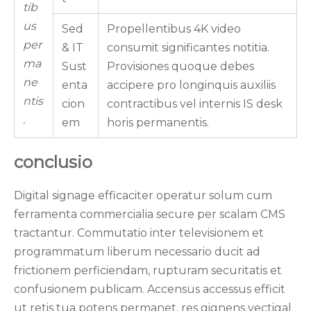
tib
us
Sed
Propellentibus 4K video
per
& IT
consumit significantes notitia.
ma
Sust
Provisiones quoque debes
ne
enta
accipere pro longinquis auxiliis
ntis
cion
contractibus vel internis IS desk
.
em
horis permanentis.
conclusio
Digital signage efficaciter operatur solum cum
ferramenta commercialia secure per scalam CMS
tractantur. Commutatio inter televisionem et
programmatum liberum necessario ducit ad
frictionem perficiendam, rupturam securitatis et
confusionem publicam. Accensus accessus efficit
ut retis tua potens permanet, res gignens vectigal