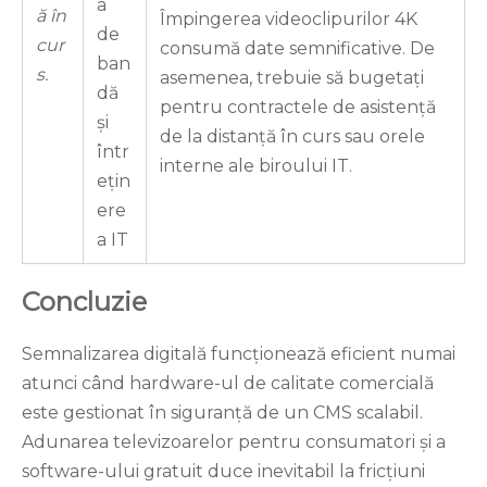
a
ă în
Împingerea videoclipurilor 4K
de
cur
consumă date semnificative. De
ban
s.
asemenea, trebuie să bugetați
dă
pentru contractele de asistență
și
de la distanță în curs sau orele
într
interne ale biroului IT.
ețin
ere
a IT
Concluzie
Semnalizarea digitală funcționează eficient numai
atunci când hardware-ul de calitate comercială
este gestionat în siguranță de un CMS scalabil.
Adunarea televizoarelor pentru consumatori și a
software-ului gratuit duce inevitabil la fricțiuni