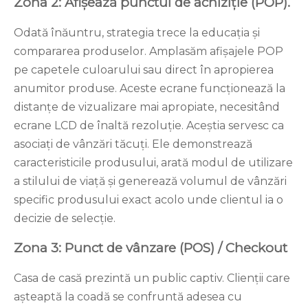
Zona 2: Afișează punctul de achiziție (POP).
Odată înăuntru, strategia trece la educația și
compararea produselor. Amplasăm afișajele POP
pe capetele culoarului sau direct în apropierea
anumitor produse. Aceste ecrane funcționează la
distanțe de vizualizare mai apropiate, necesitând
ecrane LCD de înaltă rezoluție. Aceștia servesc ca
asociați de vânzări tăcuți. Ele demonstrează
caracteristicile produsului, arată modul de utilizare
a stilului de viață și generează volumul de vânzări
specific produsului exact acolo unde clientul ia o
decizie de selecție.
Zona 3: Punct de vânzare (POS) / Checkout
Casa de casă prezintă un public captiv. Clienții care
așteaptă la coadă se confruntă adesea cu