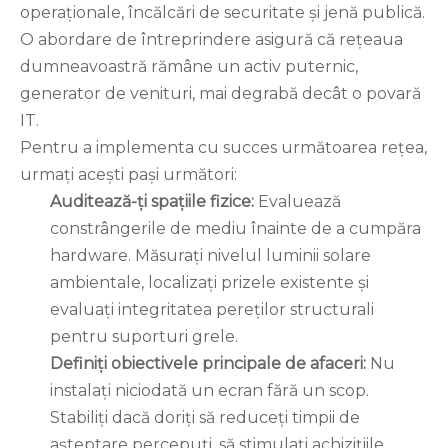
operaționale, încălcări de securitate și jenă publică.
O abordare de întreprindere asigură că rețeaua
dumneavoastră rămâne un activ puternic,
generator de venituri, mai degrabă decât o povară
IT.
Pentru a implementa cu succes următoarea rețea,
urmați acești pași următori:
Auditează-ți spațiile fizice:
Evaluează
constrângerile de mediu înainte de a cumpăra
hardware. Măsurați nivelul luminii solare
ambientale, localizați prizele existente și
evaluați integritatea pereților structurali
pentru suporturi grele.
Definiți obiectivele principale de afaceri:
Nu
instalați niciodată un ecran fără un scop.
Stabiliți dacă doriți să reduceți timpii de
așteptare percepuți, să stimulați achizițiile