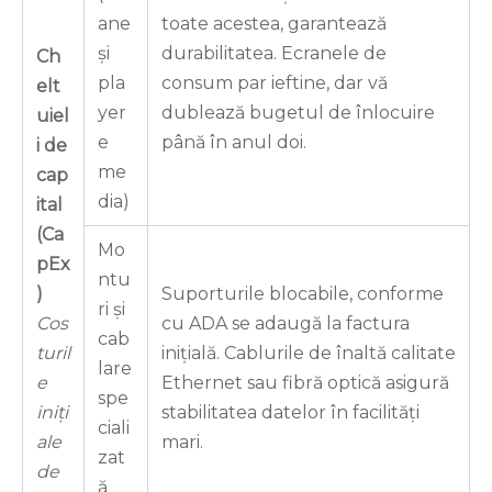
ane
toate acestea, garantează
și
durabilitatea. Ecranele de
Ch
pla
consum par ieftine, dar vă
elt
yer
dublează bugetul de înlocuire
uiel
e
până în anul doi.
i de
me
cap
dia)
ital
(Ca
Mo
pEx
ntu
)
Suporturile blocabile, conforme
ri și
Cos
cu ADA se adaugă la factura
cab
turil
inițială. Cablurile de înaltă calitate
lare
e
Ethernet sau fibră optică asigură
spe
iniți
stabilitatea datelor în facilități
ciali
ale
mari.
zat
de
ă