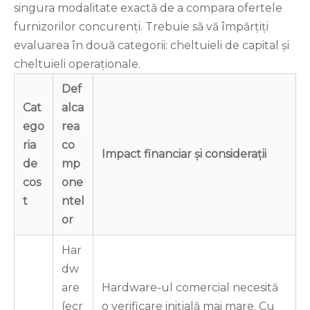
singura modalitate exactă de a compara ofertele
furnizorilor concurenți. Trebuie să vă împărțiți
evaluarea în două categorii: cheltuieli de capital și
cheltuieli operaționale.
Def
Cat
alca
ego
rea
ria
co
Impact financiar și considerații
de
mp
cos
one
t
ntel
or
Har
dw
are
Hardware-ul comercial necesită
(ecr
o verificare inițială mai mare. Cu