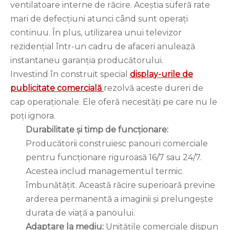
ventilatoare interne de răcire. Aceștia suferă rate
mari de defecțiuni atunci când sunt operați
continuu. În plus, utilizarea unui televizor
rezidențial într-un cadru de afaceri anulează
instantaneu garanția producătorului.
Investind în construit special
display-urile de
publicitate comercială
rezolvă aceste dureri de
cap operaționale. Ele oferă necesități pe care nu le
poți ignora.
Durabilitate și timp de funcționare:
Producătorii construiesc panouri comerciale
pentru funcționare riguroasă 16/7 sau 24/7.
Acestea includ managementul termic
îmbunătățit. Această răcire superioară previne
arderea permanentă a imaginii și prelungește
durata de viață a panoului.
Adaptare la mediu:
Unitățile comerciale dispun