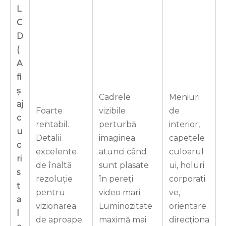
L
C
D
(
A
fi
ș
Cadrele
Meniuri
aj
Foarte
vizibile
de
c
rentabil.
perturbă
interior,
u
Detalii
imaginea
capetele
c
excelente
atunci când
culoarul
ri
de înaltă
sunt plasate
ui, holuri
s
rezoluție
în pereți
corporati
t
pentru
video mari.
ve,
a
vizionarea
Luminozitate
orientare
l
de aproape.
maximă mai
direcționa