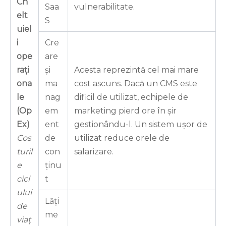
Ch
Saa
vulnerabilitate.
elt
S
uiel
i
Cre
ope
are
rați
și
Acesta reprezintă cel mai mare
ona
ma
cost ascuns. Dacă un CMS este
le
nag
dificil de utilizat, echipele de
(Op
em
marketing pierd ore în șir
Ex)
ent
gestionându-l. Un sistem ușor de
Cos
de
utilizat reduce orele de
turil
con
salarizare.
e
ținu
cicl
t
ului
Lăți
de
me
viaț