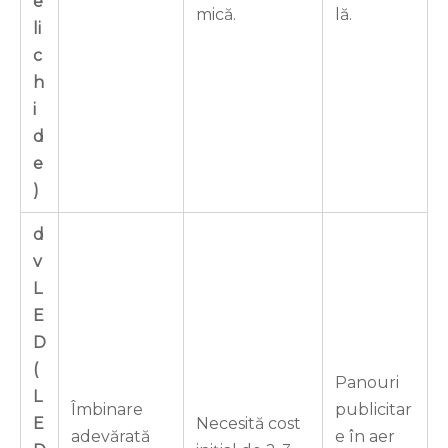
e
mică.
lă.
li
c
h
i
d
e
)
d
v
L
E
D
(
Panouri
L
Îmbinare
publicitar
E
Necesită cost
adevărată
e în aer