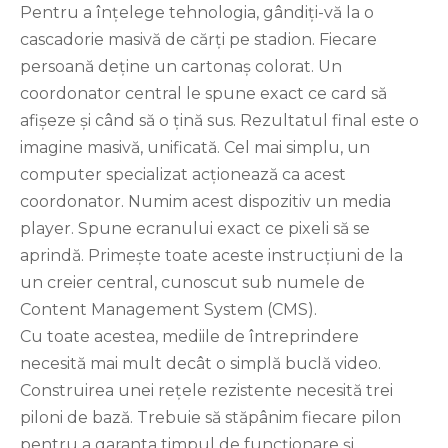
Pentru a înțelege tehnologia, gândiți-vă la o
cascadorie masivă de cărți pe stadion. Fiecare
persoană deține un cartonaș colorat. Un
coordonator central le spune exact ce card să
afișeze și când să o țină sus. Rezultatul final este o
imagine masivă, unificată. Cel mai simplu, un
computer specializat acționează ca acest
coordonator. Numim acest dispozitiv un media
player. Spune ecranului exact ce pixeli să se
aprindă. Primește toate aceste instrucțiuni de la
un creier central, cunoscut sub numele de
Content Management System (CMS).
Cu toate acestea, mediile de întreprindere
necesită mai mult decât o simplă buclă video.
Construirea unei rețele rezistente necesită trei
piloni de bază. Trebuie să stăpânim fiecare pilon
pentru a garanta timpul de funcționare și