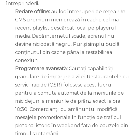
întreprinderii.
Redare offline:
au loc întreruperi de rețea. Un
CMS premium memorează în cache cel mai
recent playlist descărcat local pe playerul
media. Dacă internetul scade, ecranul nu
devine niciodată negru. Pur și simplu buclă
conținutul din cache până la restabilirea
conexiunii.
Programare avansată:
Căutați capabilități
granulare de împărțire a zilei. Restaurantele cu
servicii rapide (QSR) folosesc acest lucru
pentru a comuta automat de la meniurile de
mic dejun la meniurile de prânz exact la ora
10:30. Comercianții cu amănuntul modifică
mesajele promoționale în funcție de traficul
pietonal istoric în weekend față de pauzele din
timpul săptămânii.