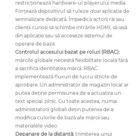
restricționează hardware-ul playerului media.
Forțează dispozitivul să ruleze
doar
aplicația de
semnalizare dedicată. Împiedică actorii răi sau
clienții curioși să schimbe intrările HDMI, să iasă
din aplicație sau să acceseze sistemul de
operare de bază.
Controlul accesului bazat pe roluri (RBAC):
mărcile globale necesită flexibilitate locală fără
a sacrifica identitatea mărcii. RBAC
implementează fluxuri de lucru stricte de
aprobare. Un administrator de magazin local ar
putea deține permisiunea de a actualiza un
text special zilnic. Cu toate acestea, numai
administratorii globali dețin puterea de a
modifica culorile de bază ale mărcii sau
materialele video.
Depanare de la distanță:
trimiterea unui