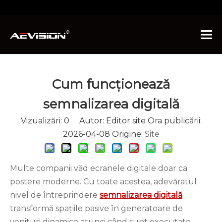
Sunteți aici:
Acasă
»
Ştiri
»
Știri din industrie
»
Cum
funcționează Digital Signage
Cum funcționează
semnalizarea digitală
Vizualizări:
0
Autor: Editor site Ora publicării:
2026-04-08 Origine:
Site
Multe companii văd ecranele digitale doar ca
postere moderne. Cu toate acestea, adevăratul
nivel de întreprindere
semnalizarea digitală
transformă spațiile pasive în generatoare de
venituri dinamice atunci când sunt executate