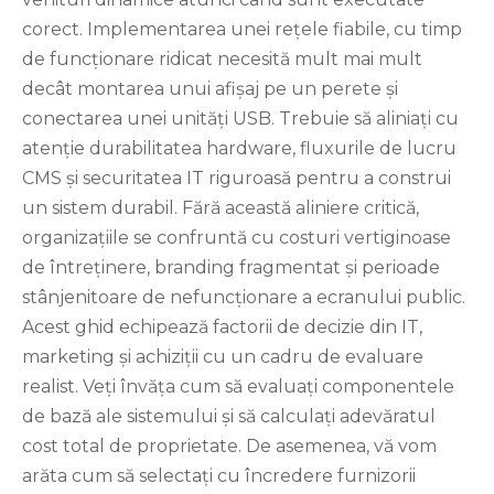
corect. Implementarea unei rețele fiabile, cu timp
de funcționare ridicat necesită mult mai mult
decât montarea unui afișaj pe un perete și
conectarea unei unități USB. Trebuie să aliniați cu
atenție durabilitatea hardware, fluxurile de lucru
CMS și securitatea IT riguroasă pentru a construi
un sistem durabil. Fără această aliniere critică,
organizațiile se confruntă cu costuri vertiginoase
de întreținere, branding fragmentat și perioade
stânjenitoare de nefuncționare a ecranului public.
Acest ghid echipează factorii de decizie din IT,
marketing și achiziții cu un cadru de evaluare
realist. Veți învăța cum să evaluați componentele
de bază ale sistemului și să calculați adevăratul
cost total de proprietate. De asemenea, vă vom
arăta cum să selectați cu încredere furnizorii