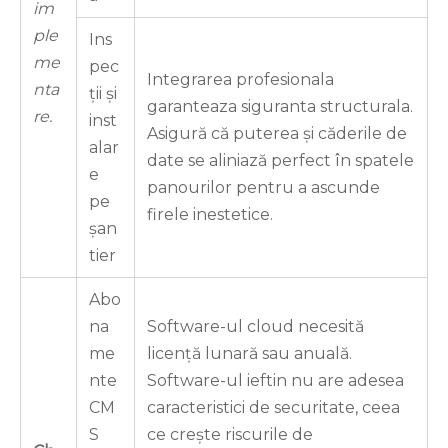
im
ple
Ins
me
pec
Integrarea profesionala
nta
ții și
garanteaza siguranta structurala.
re.
inst
Asigură că puterea și căderile de
alar
date se aliniază perfect în spatele
e
panourilor pentru a ascunde
pe
firele inestetice.
șan
tier
Abo
na
Software-ul cloud necesită
me
licență lunară sau anuală.
nte
Software-ul ieftin nu are adesea
CM
caracteristici de securitate, ceea
S
ce crește riscurile de