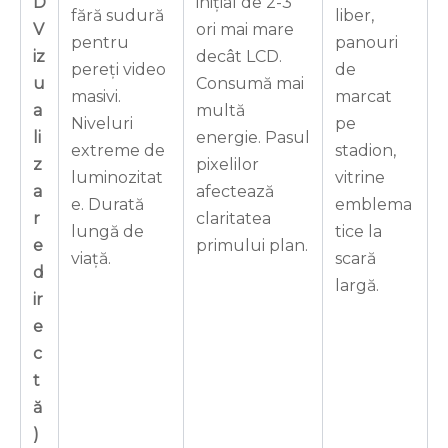
D
inițial de 2-3
fără sudură
liber,
V
ori mai mare
pentru
panouri
iz
decât LCD.
pereți video
de
u
Consumă mai
masivi.
marcat
a
multă
Niveluri
pe
li
energie. Pasul
extreme de
stadion,
z
pixelilor
luminozitat
vitrine
a
afectează
e. Durată
emblema
r
claritatea
lungă de
tice la
e
primului plan.
viață.
scară
d
largă.
ir
e
c
t
ă
)