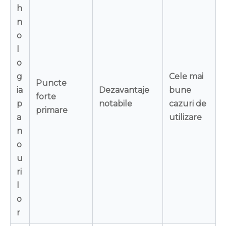
h
n
o
l
o
g
Cele mai
Puncte
ia
Dezavantaje
bune
forte
p
notabile
cazuri de
primare
a
utilizare
n
o
u
ri
l
o
r