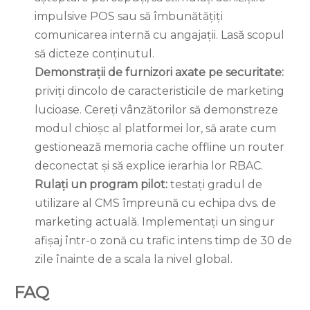
impulsive POS sau să îmbunătățiți
comunicarea internă cu angajații. Lasă scopul
să dicteze conținutul.
Demonstrații de furnizori axate pe securitate:
priviți dincolo de caracteristicile de marketing
lucioase. Cereți vânzătorilor să demonstreze
modul chioșc al platformei lor, să arate cum
gestionează memoria cache offline un router
deconectat și să explice ierarhia lor RBAC.
Rulați un program pilot:
testați gradul de
utilizare al CMS împreună cu echipa dvs. de
marketing actuală. Implementați un singur
afișaj într-o zonă cu trafic intens timp de 30 de
zile înainte de a scala la nivel global.
FAQ