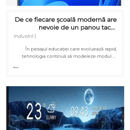
mai dinamic și mai incluziv în educație.
De ce fiecare școală modernă are
nevoie de un panou tactil
interactiv 4K
Industrii
În peisajul educației care evoluează rapid,
tehnologia continuă să modeleze modul în
care cunoștințele sunt furnizate și consumate.
Printre cele mai transformatoare inovații se
numără panoul tactil interactiv, o piesă
centrală digitală care redefinește sala de clasă
tradițională. În timp ce panourile interactive
există de peste un deceniu, creșterea
panourilor tactile interactive cu rezoluție 4K
stabilește un nou standard în claritate,
performanță și implicare.