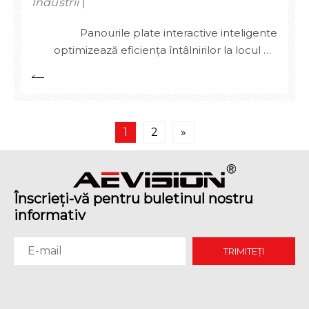
Industrii
Panourile plate interactive inteligente
optimizează eficiența întâlnirilor la locul de
muncă și colaborarea de la distanță în
educație pentru a îmbunătăți eficiența
predării și experiența de interacțiune a
studenților.
1
2
»
Înscrieți-vă pentru buletinul nostru
informativ
TRIMITEȚI