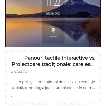
instrumente de învățare puternice, all-in-one,
care îmbină interactivitatea ecranului tactil cu
imagini de definiție ultra-înaltă, sisteme de
operare multitasking și conectivitate perfectă.
Panouri tactile interactive vs.
Proiectoare tradiționale: care este
mai bine pentru școli?
Industrii
În peisajul educațional de astăzi cu evoluție
rapidă, tehnologia joacă un rol din ce în ce mai
crucial în furnizarea de instruire eficientă și
captivantă. Școlile din întreaga lume își
modernizează sălile de clasă cu instrumente