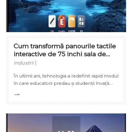
Cum transformă panourile tactile
interactive de 75 inchi sala de
clasă modernă
Industrii
În ultimii ani, tehnologia a redefinit rapid modul
în care educatorii predau și studenții învață.
Printre cele mai de impact inovații se numără
panoul tactil interactiv - în special modelele de
format mare, cum ar fi panourile LED de 75
inchi, care devin acum standard în multe săli
de clasă din întreaga lume. Aceste dispozitive
sunt mult mai mult decât table digitale; sunt