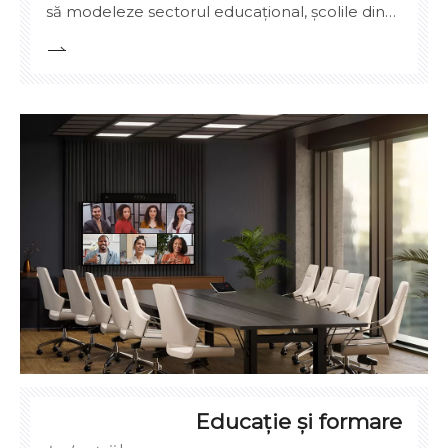
să modeleze sectorul educațional, școlile din
întreaga lume caută modalități mai inteligente
și mai interactive de a implica elevii. O
tehnologie în fruntea acestei evoluții este
panoul tactil interactiv — un instrument
puternic care înlocuiește rapid tablele
tradiționale și chiar proiectoarele standard din
sălile de clasă.
Educație și formare