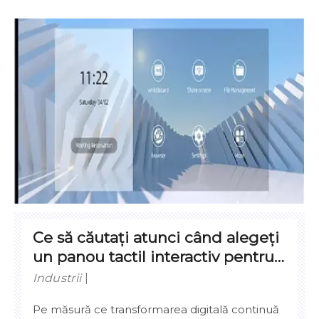
digitale care îmbunătățesc rezultatele învățării
și susțin experiențele de colaborare. Printre
cele mai dezbătute upgrade-uri din ultimii ani
se numără alegerea între panourile tactile
interactive și proiectoarele tradiționale.
Ce să căutați atunci când alegeți
un panou tactil interactiv pentru
școala dvs
Industrii
Pe măsură ce transformarea digitală continuă