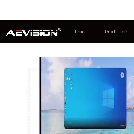
U bent hier:
Thuis
»
Industrieën
Thuis
Producten
CCTV-monito
Intelligent in