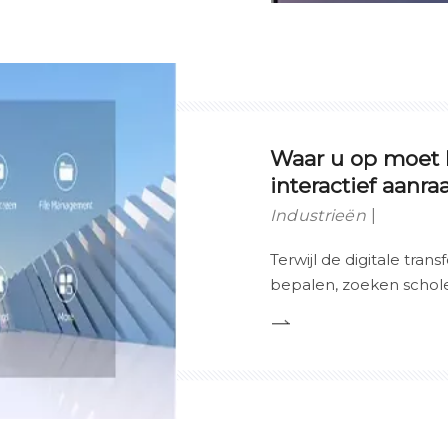
kpanelen en traditionele
projectoren.
Waar u op moet l
interactief aanr
Industrieën
Terwijl de digitale trans
bepalen, zoeken schole
interactievere manieren
technologie die voorop 
Touch Panel, een krach
traditionele schoolbord
klaslokalen vervangt.