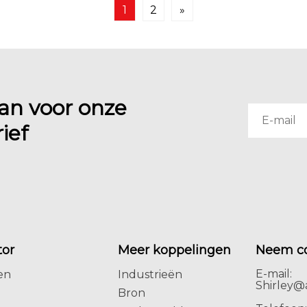
1
2
»
an voor onze
ief
tor
Meer koppelingen
Neem co
E-mail:
en
Industrieën
Shirley@a
Bron