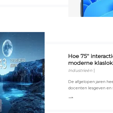
ert. Hoewel interactieve
aan, zet de opkomst van
4K-resolutie een nieuwe
lderheid, prestaties en
betrokkenheid.
Hoe 75'' interac
moderne klaslok
Industrieën
De afgelopen jaren he
docenten lesgeven en 
gedefinieerd. Een van d
interactieve aanraakpa
zoals de 75'' LED-pane