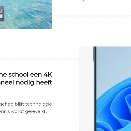
gestuurd klaslokaal, a
Interactive Touch Pan
geavanceerde systeme
interactieve aanraaksc
informatie wordt gele
leerlingen betrokken z
blogpost maken we een
educatieve displays, ve
klaslokaaltechnologie
panelen de weg vrijma
e school een 4K
inclusieve toekomst in 
aneel nodig heeft
schap blijft technologie
nnis wordt geleverd en
sformatieve innovaties
itaal middelpunt dat het