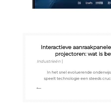
Interactieve aanraakpanele
projectoren: wat is b
Industrieën
In het snel evoluerende onderwi
speelt technologie een steeds crucia
van effectief en boeiend onderwi
wereld moderniseren hun k
hulpmiddelen die de leerr
samenwerkingservaringen ondersteu
besproken upgrades van de afge