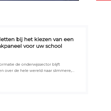
etten bij het kiezen van een
aakpaneel voor uw school
formatie de onderwijssector blijft
n over de hele wereld naar slimmere,
 om leerlingen erbij te betrekken. Eén
loopt in deze evolutie is het Interactive
tig hulpmiddel dat in snel tempo
en en zelfs standaardprojectoren in