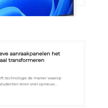
tieve aanraakpanelen het
aal transformeren
eft technologie de manier waarop
studenten leren snel opnieuw
e meest impactvolle innovaties is het
neel – vooral grootformaatmodellen
len die nu standaard worden in veel