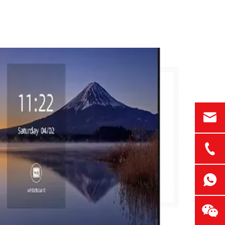
e wereld. Deze apparaten zijn veel
 whiteboards; Het zijn krachtige, alles-
 touchscreen-interactiviteit
igh-definition beelden, multitasking-
naadloze connectiviteit.