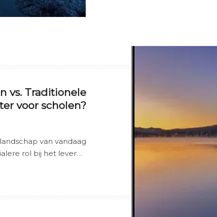
klaslokalen over de hel
meer dan alleen digitale
in-één leermiddelen die
combineren met ultra-h
besturingssystemen en 
n vs. Traditionele
eter voor scholen?
jslandschap van vandaag
lere rol bij het leveren
js. Scholen over de hele
laslokalen met digitale
esultaten verbeteren en
nen. Een van de meest
lopen jaren is de keuze