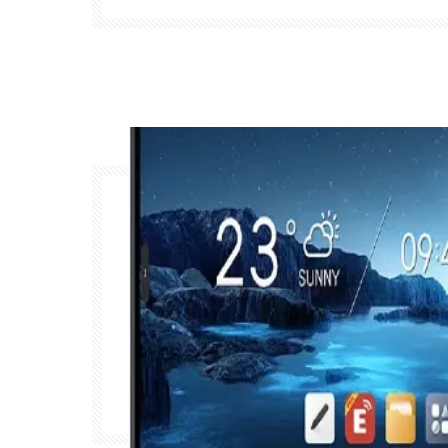
traditionele klaslokaal opnieuw definie
panelen al meer dan tien jaar best
interactieve aanraakpanelen met 
standaard op het gebied van he