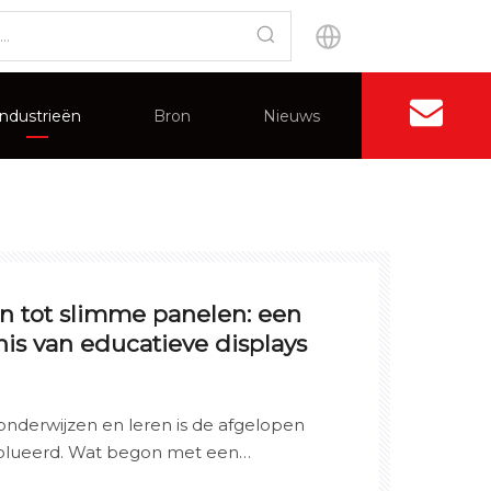
Industrieën
Bron
Nieuws
Neem contac
Sollicitatie
Voordelen
Splicing-wanddisplay
Veelgestelde vragen
Certificaat
n tot slimme panelen: een
is van educatieve displays
nderwijzen en leren is de afgelopen
olueerd. Wat begon met een
s nu getransformeerd in een digitaal