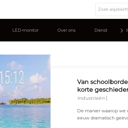
LED-monitor
Over ons
Dienst
r
Bedrijfsoverzichten
PC-monitor
teractief display
Commerciële reclameweergave
Van schoolborde
korte geschieden
Industrieën
De manier waarop we o
eeuw dramatisch geëv
eenvoudig schoolbord i