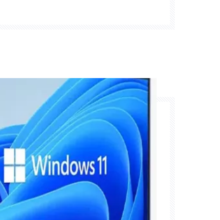
angedreven door technologie zoals het
el. Tegenwoordig veranderen deze
n, met name het draadloze
herm, niet alleen de manier waarop
verd, maar ook de manier waarop
ijn, samenwerken en leren. In deze
 reis door de geschiedenis van
rkennen we belangrijke mijlpalen in de
 en benadrukken we hoe slimme
ken voor een meer dynamische en
het onderwijs.