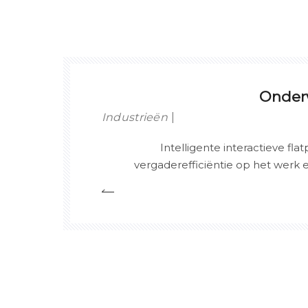
Onderw
Industrieën
Intelligente interactieve fl
vergaderefficiëntie op het werk
afstand in het onderwijs om de on
interactie tussen 