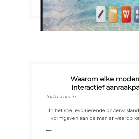
Waarom elke modern
interactief aanraakp
Industrieën
In het snel evoluerende onderwijsland
vormgeven aan de manier waarop ke
geconsumeerd. Een van de meest tran
is het Interactive Touch Panel, een dig