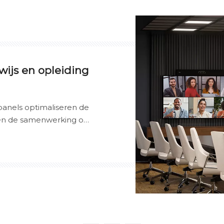
ijs en opleiding
atpanels optimaliseren de
 en de samenwerking op
derwijsefficiëntie en de
studenten te verbeteren.