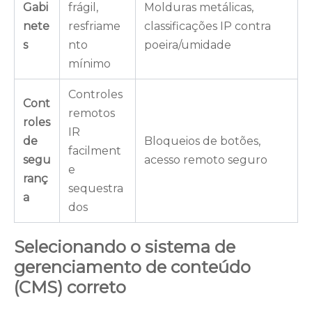
Gabi
frágil,
Molduras metálicas,
nete
resfriame
classificações IP contra
s
nto
poeira/umidade
mínimo
Controles
Cont
remotos
roles
IR
de
Bloqueios de botões,
facilment
segu
acesso remoto seguro
e
ranç
sequestra
a
dos
Selecionando o sistema de
gerenciamento de conteúdo
(CMS) correto