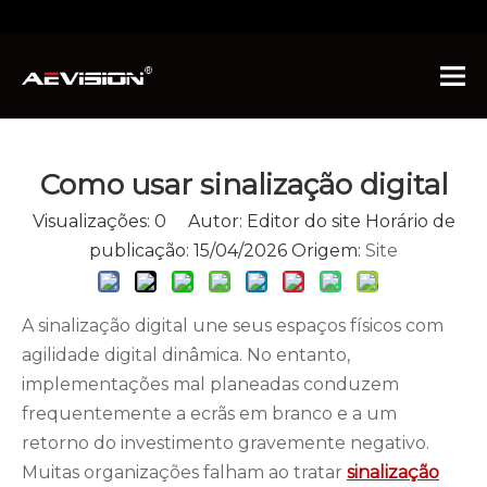
Você está aqui:
Lar
»
Notícias
»
Notícias da
indústria
»
Como usar sinalização digital
Como usar sinalização digital
Visualizações:
0
Autor: Editor do site Horário de
publicação: 15/04/2026 Origem:
Site
A sinalização digital une seus espaços físicos com
agilidade digital dinâmica. No entanto,
implementações mal planeadas conduzem
frequentemente a ecrãs em branco e a um
retorno do investimento gravemente negativo.
Muitas organizações falham ao tratar
sinalização