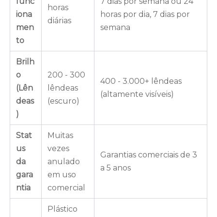
func
7 dias por semana ou 24
horas
iona
horas por dia, 7 dias por
diárias
men
semana
to
Brilh
o
200 - 300
400 - 3.000+ lêndeas
(Lên
lêndeas
(altamente visíveis)
deas
(escuro)
)
Stat
Muitas
us
vezes
Garantias comerciais de 3
da
anulado
a 5 anos
gara
em uso
ntia
comercial
Plástico