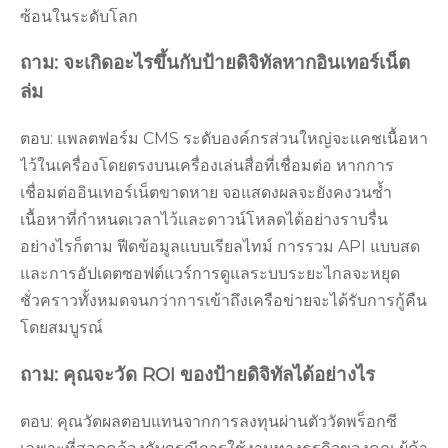
ซ้อนในระดับโลก
ถาม: จะเกิดอะไรขึ้นกับป้ายดิจิทัลหากอินเทอร์เน็ต
ล่ม
ตอบ: แพลตฟอร์ม CMS ระดับองค์กรส่วนใหญ่จะแคชเนื้อหา
ไว้ในเครื่องโดยตรงบนเครื่องเล่นสื่อที่เชื่อมต่อ หากการ
เชื่อมต่ออินเทอร์เน็ตขาดหาย จอแสดงผลจะยังคงวนซ้ำ
เนื้อหาที่กำหนดเวลาไว้และดาวน์โหลดได้อย่างราบรื่น
อย่างไรก็ตาม ฟีดข้อมูลแบบเรียลไทม์ การรวม API แบบสด
และการอัปเดตซอฟต์แวร์การดูแลระบบระยะไกลจะหยุด
ชั่วคราวทั้งหมดจนกว่าการเข้าถึงเครือข่ายจะได้รับการกู้คืน
โดยสมบูรณ์
ถาม: คุณจะวัด ROI ของป้ายดิจิทัลได้อย่างไร
ตอบ: คุณวัดผลตอบแทนจากการลงทุนผ่านตัววัดพร็อกซี