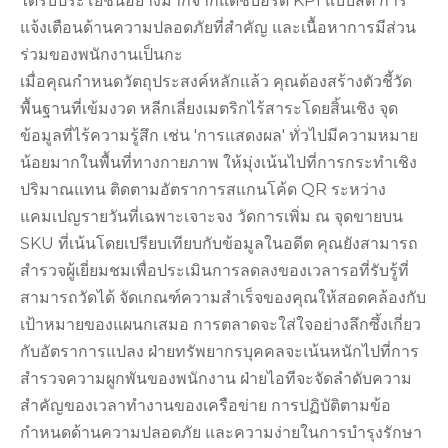
ได้รับประโยชน์อย่างมากจากแดชบอร์ด KPI แบบสด การ
แจ้งเตือนด้านความปลอดภัยที่สำคัญ และเนื้อหาการมีส่วน
ร่วมของพนักงานเป็นกะ
เมื่อคุณกำหนดวัตถุประสงค์หลักแล้ว คุณต้องสร้างตัวชี้วัด
พื้นฐานที่เข้มงวด หลีกเลี่ยงเมตริกไร้สาระโดยสิ้นเชิง จุด
ข้อมูลที่ไร้ความรู้สึก เช่น 'การแสดงผล' ทั่วไปมีความหมาย
น้อยมากในพื้นที่ทางกายภาพ ให้มุ่งเน้นไปที่การกระทำเชิง
ปริมาณแทน ติดตามอัตราการสแกนโค้ด QR ระหว่าง
แคมเปญรายวันที่เฉพาะเจาะจง วัดการเพิ่ม ณ จุดขายบน
SKU ที่เน้นโดยเปรียบเทียบกับข้อมูลในอดีต คุณยังสามารถ
สำรวจผู้เยี่ยมชมเพื่อประเมินการลดลงของเวลารอที่รับรู้ที่
สามารถวัดได้ จัดเกณฑ์ความสำเร็จของคุณให้สอดคล้องกับ
เป้าหมายของแผนกเสมอ การตลาดจะใส่ใจอย่างลึกซึ้งเกี่ยว
กับอัตราการแปลง ฝ่ายทรัพยากรบุคคลจะเน้นหนักไปที่การ
สำรวจความผูกพันของพนักงาน ฝ่ายไอทีจะจัดลำดับความ
สำคัญของเวลาทำงานของเครือข่าย การปฏิบัติตามข้อ
กำหนดด้านความปลอดภัย และความง่ายในการบำรุงรักษา