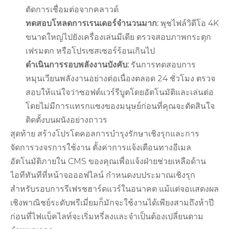
ตัดการเชื่อมต่อจากคลาวด์
ทดสอบโหลดการเรนเดอร์จำนวนมาก:
พุชไฟล์วิดีโอ 4K
ขนาดใหญ่ไปยังเครื่องเล่นมีเดีย ตรวจสอบภาพกระตุก
เฟรมตก หรือโปรเซสเซอร์ร้อนเกินไป
ดำเนินการรอบพลังงานบังคับ:
รันการทดสอบการ
หมุนเวียนพลังงานอย่างต่อเนื่องตลอด 24 ชั่วโมง ตรวจ
สอบให้แน่ใจว่าซอฟต์แวร์รีบูตโดยอัตโนมัติและเล่นต่อ
โดยไม่มีการแทรกแซงของมนุษย์ก่อนที่คุณจะตัดสินใจ
ติดตั้งบนผนังอย่างถาวร
สุดท้าย สร้างโปรโตคอลการบำรุงรักษาเชิงรุกและการ
จัดการวงจรการใช้งาน ตั้งค่าการแจ้งเตือนทางอีเมล
อัตโนมัติภายใน CMS ของคุณเพื่อแจ้งฝ่ายช่วยเหลือด้าน
ไอทีทันทีที่หน้าจอออฟไลน์ กำหนดงบประมาณเชิงรุก
สำหรับรอบการรีเฟรชฮาร์ดแวร์ในอนาคต แม้แต่จอแสดงผล
เชิงพาณิชย์ระดับพรีเมี่ยมก็มักจะใช้งานได้เพียงสามถึงห้าปี
ก่อนที่ไฟแบ็คไลท์จะเริ่มหรี่ลงและจำเป็นต้องเปลี่ยนตาม