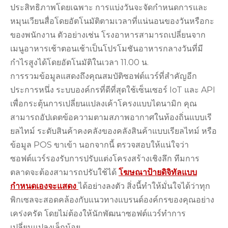
ประสิทธิภาพโดยเฉพาะ การแบ่งวันจะจัดกำหนดการและ
หมุนเวียนสื่อโดยอัตโนมัติตามเวลาที่แน่นอนของวันหรือกะ
ของพนักงาน ตัวอย่างเช่น โรงอาหารสามารถเปลี่ยนจาก
เมนูอาหารเช้าตอนเช้าเป็นโปรโมชันอาหารกลางวันที่มี
กำไรสูงได้โดยอัตโนมัติในเวลา 11.00 น.
การรวมข้อมูลแสดงถึงคุณสมบัติซอฟต์แวร์ที่สำคัญอีก
ประการหนึ่ง ระบบองค์กรที่ดีที่สุดใช้เซ็นเซอร์ IoT และ API
เพื่อกระตุ้นการเปลี่ยนแปลงเค้าโครงแบบไดนามิก คุณ
สามารถอัปเดตข้อความตามสภาพอากาศในท้องถิ่นแบบเรี
ยลไทม์ ระดับสินค้าคงคลังของคลังสินค้าแบบเรียลไทม์ หรือ
ข้อมูล POS ขาเข้า นอกจากนี้ ตรวจสอบให้แน่ใจว่า
ซอฟต์แวร์รองรับการปรับแต่งโครงสร้างเชิงลึก ทีมการ
ตลาดจะต้องสามารถปรับใช้ได้
โฆษณาป้ายดิจิทัลแบบ
กำหนดเองจะแสดง
ได้อย่างลงตัว สิ่งนี้ทำให้มั่นใจได้ว่าทุก
พิกเซลจะสอดคล้องกับแนวทางแบรนด์องค์กรของคุณอย่าง
เคร่งครัด โดยไม่ต้องให้นักพัฒนาซอฟต์แวร์ทำการ
เปลี่ยนแปลงเล็กน้อย