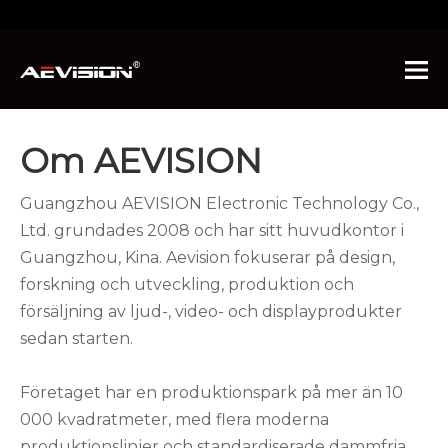
Du är här:
Hem
»
Om oss
Om AEVISION
Guangzhou AEVISION Electronic Technology Co.,
Ltd. grundades 2008 och har sitt huvudkontor i
Guangzhou, Kina. Aevision fokuserar på design,
forskning och utveckling, produktion och
försäljning av ljud-, video- och displayprodukter
sedan starten.
Företaget har en produktionspark på mer än 10
000 kvadratmeter, med flera moderna
produktionslinjer och standardiserade dammfria