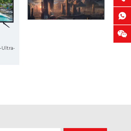
-Ultra-
Warum Kommandozentralen nahtlose LED-Anzeigewände benötigen
Kommandozentralen haben keine Zeit für kapu