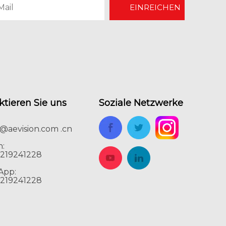
EINREICHEN
LED-Anzeigewand vs. Projektor für große Besprechungsräume
Auch ein großer Bildschirm kann ein Meetin
ktieren Sie uns
Soziale Netzwerke
y@aevision.com .cn
n:
8219241228
App:
8219241228