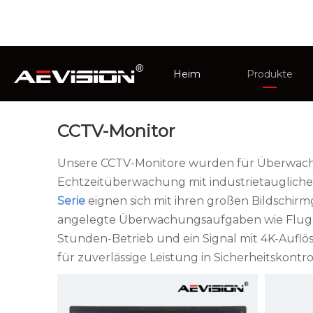
Sie sind hier:
Heim
»
Produkte
»
CCTV-Monito
Heim
Produkte
CCTV-Monito
CCTV-Monitor
Intelligentes
Unsere CCTV-Monitore wurden für Überwachun
Echtzeitüberwachung mit industrietaugliche
Serie
eignen sich mit ihren großen Bildschir
angelegte Überwachungsaufgaben wie Flughäf
Stunden-Betrieb und ein Signal mit 4K-Aufl
für zuverlässige Leistung in Sicherheitskont