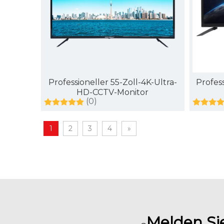
Professioneller 55-Zoll-4K-Ultra-
Profess
HD-CCTV-Monitor
(0)
1
2
3
4
»
Melden Sie