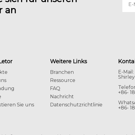
r an
Letor
Weitere Links
Konta
E-Mail:
kte
Branchen
Shirle
uns
Ressource
Telefo
ndung
FAQ
+86- 1
e
Nachricht
Whats
tieren Sie uns
Datenschutzrichtlinie
+86- 1