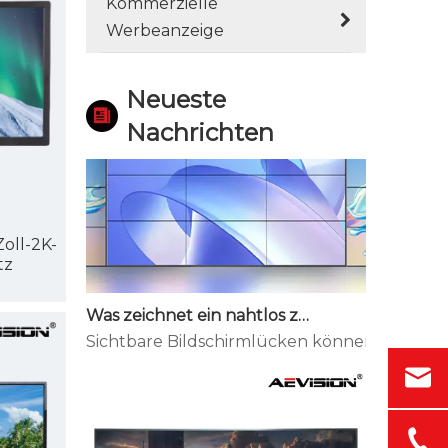
Kommerzielle
Wie Outdoor-LED-Displays mit Temperatur und Luftfeuchtigkeit umgehen
Werbeanzeige
Outdoor-Bildschirme versagen leise, bevor si
Neueste
Nachrichten
oll-2K-
tz
Was zeichnet ein nahtlos zusammenfügbares LED-Display aus?
Sichtbare Bildschirmlücken können ein große