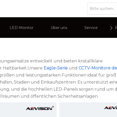
r
LED-Monitor
Über uns
Service
r
Unternehmensübersichten
PC-Monitor
 interaktives Display
Kommerzielle Werbeanzeige
gseinsätze entwickelt und bieten kristallklare
r Haltbarkeit.Unsere
Eagle-Serie
und
CCTV-Monitore de
mgrößen und leistungsstarken Funktionen ideal für groß
en, Stadien und Einkaufszentren. Es unterstützt ein
ösung, und die hochhellen LED-Panels sorgen rund um d
rollräumen und öffentlichen Sicherheitsanlagen.