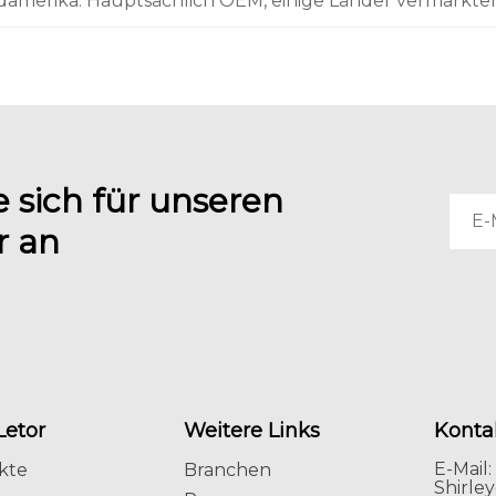
rdamerika. Hauptsächlich OEM, einige Länder vermarkt
 sich für unseren
r an
Letor
Weitere Links
Konta
E-Mail:
kte
Branchen
Shirle