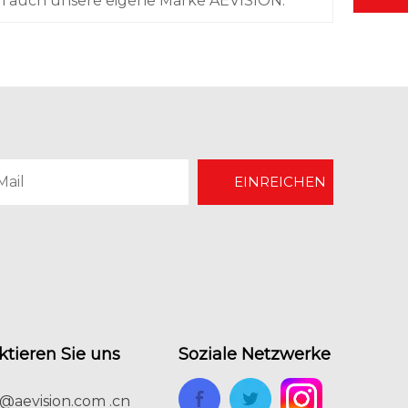
en auch unsere eigene Marke AEVISION.
EINREICHEN
ktieren Sie uns
Soziale Netzwerke
y@aevision.com .cn