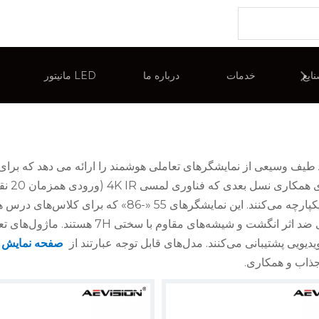
شما اینجا هستی
ایع
خدمات
درباره ما
مانیتور LED
برد
مانیتور کامپیوتر
مروری بر شرکت
مانیتور دوربین 
نمایش تبلیغات تجاری
نمایشگر تعامل
AEVision طیف وسیعی از نمایشگرهای تعاملی هوشمند را ارائه می دهد که ب
سیستم
مصنوعی یکپارچه می‌کنند. این نمایشگرهای 55
دیویی پشتیبانی می‌کنند. مدل‌های قابل توجه عبارتند از
صفحه نمایش ت
جذاب و همکاری.
عیف شدن قطعات می شود. رطوبت به مدارها حمله می کند. یک صفحه نمایش LED با اتصال یکپارچه باید هر دو را در عین حال تمیز و پایدار ن