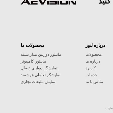
کنید
گری را ارائه می دهد. در این مقاله، نحوه مقایسه دیوارهای نمایشگر LED و پروژکتورها را برای فضاهای بزرگ ملاقات خواهید آموخ
درباره لتور
محصولات ما
محصولات
مانیتور دوربین مدار بسته
درباره ما
مانیتور کامپیوتر
کاربرد
نمایشگر دیواری اتصال
خدمات
نمایشگر تعاملی هوشمند
تماس با ما
نمایش تبلیغات تجاری
ون درز به خوبی برنامه ریزی شده از بسیاری از این مشکلات جلوگیری می کند. در این پست می آموزید که چه چیزی اغلب اشتباه 
سایت