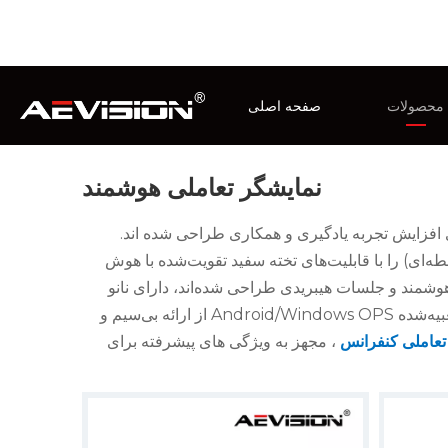
د:
صفحه اصلی
»
محصولات
»
نمایشگر تعاملی هوشمند
محصولات
صفحه اصلی
مدار بسته
نمایشگر تعاملی هوشمند
ی هوشمند
رای افزایش تجربه یادگیری و همکاری طراحی شده اند.
‌های همکاری نسل بعدی که فناوری لمسی 4K IR (ورودی همزمان 20 نقطه‌ای) را با قابلیت‌های تخته سفید تقویت‌شده با هوش
 «-86» که برای کلاس‌های درس هوشمند و جلسات هیبریدی طراحی شده‌اند، دارای نانو
پوشش‌های ضد اثر انگشت و شیشه‌های مقاوم با سختی 7H هستند. ماژول‌های تعبیه‌شده Android/Windows OPS از ارائه بی‌سیم و
عاملی کنفرانس
، مجهز به ویژگی های پیشرفته برای
گه دارد. در این مقاله می آموزید که چگونه دما، رطوبت، ساختار و نگهداری روی صفحه نمایش LED در فضای باز تاثیر می گذارد