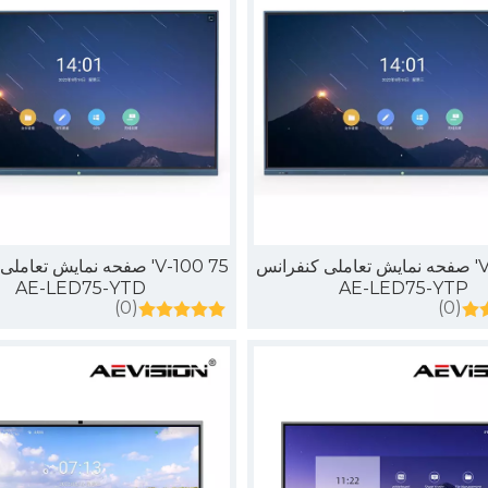
کنند و حواس بینندگان را پرت می کنند. یک صفحه نمایش LED بدون درز این مشکل را حل می کند. یک دیوار بصری صاف از بسیاری از ماژول های LED ایج
V-100 75' صفحه نمایش تعاملی کنفرانس
V-100 75' صفحه نمایش تعام
AE-LED75-YTD
AE-LED75-YTP
(0)
(0)