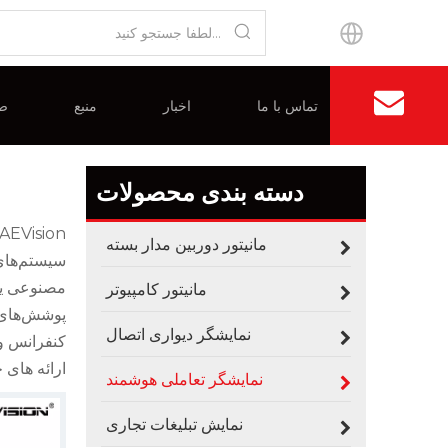
中文官网
تماس با ما
اخبار
منبع
صن
گواهی
نمایشگر دیواری اتصال
سوالات متداول
مزایا
کار
دسته بندی محصولات
مانیتور دوربین مدار بسته
مانیتور کامپیوتر
نمایشگر دیواری اتصال
کنفرانس وی
ارائه های 
نمایشگر تعاملی هوشمند
چگونه LED در فضای باز دما و رطوبت را کنترل می کند
صفحه نمایش های فضای باز قبل از اینکه به طور کامل از کار بیفتند، بی سر و صدا از کار می افتند. گرما باعث ض
نمایش تبلیغات تجاری