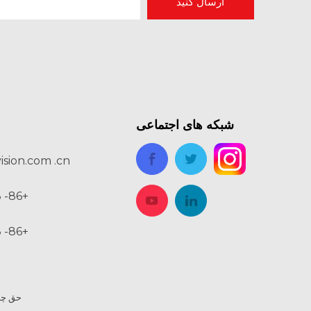
ارسال کنید
دیوار صفحه نمایش LED در مقابل پروژکتور برای فضاهای ملاقات بزرگ
یک صفحه نمایش بزرگ همچنان می تواند یک جلسه را شکست دهد. اگر افراد نتوانند نمودارها را بخوانند، بلن
شبکه های اجتماعی
ision.com .cn
+86- 18219241228
+86- 18219241228
مشکلات رایج دیوار صفحه نمایش LED و نحوه جلوگیری از آنها
یک دیوار نمایشگر می تواند یک اتاق را تحت تاثیر قرار دهد. همچنین می تواند تمام جزئیات ضعیف را آش
حق چ