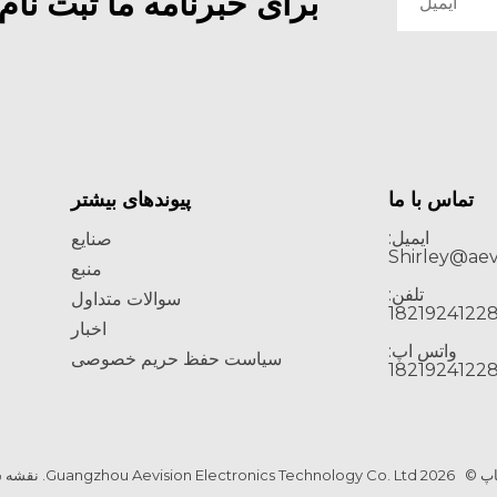
برای خبرنامه ما ثبت نام 
دگوهای راه دور را ببینند یا داده ها را دنبال کنند، اتاق قدیمی به نظر می رسد. یک صفحه نمایش LED با اتصال یکپارچه مسیر دی
تماس با ما
پیوندهای بیشتر
ایمیل:
صنایع
Shirley@aev
منبع
تلفن:
سوالات متداول
اخبار
واتس اپ:
سیاست حفظ حریم خصوصی
کار کند. یک تنظیم ضعیف ممکن است شکاف، تغییر رنگ، سوسو زدن یا مشکلات گرما را نشان دهد. یک صفحه نمایش LED با اتصال بد
اپ ©
2026
Guangzhou Aevision Electronics Technology Co. Ltd.
نقشه 