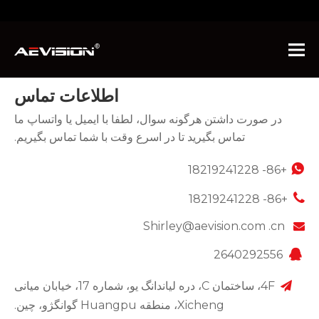
شما اینجا هستید:
صفحه اصلی
»
با ما تماس بگیرید
اطلاعات تماس
در صورت داشتن هرگونه سوال، لطفا با ایمیل یا واتساپ ما
تماس بگیرید تا در اسرع وقت با شما تماس بگیریم.

+86- 18219241228

+86- 18219241228
Shirley@aevision.com .cn

2640292556

4F، ساختمان C، دره لیاندانگ یو، شماره 17، خیابان میانی

Xicheng، منطقه Huangpu گوانگژو، چین.