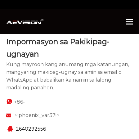
Nandito ka:
Bahay
»
Makipag-ugnayan sa Amin
Impormasyon sa Pakikipag-
ugnayan
Kung mayroon kang anumang mga katanungan,
mangyaring makipag-ugnay sa amin sa email o
WhatsApp at babalikan ka namin sa lalong
madaling panahon.

+86-
~!phoenix_var37!~


2640292556