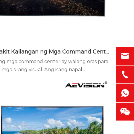
Bakit Kailangan ng Mga Command Center ng Seamless LED Display Wall
ng mga command center ay walang oras para
 mga sirang visual. Ang isang napal...