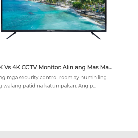
2K Vs 4K CCTV Monitor: Alin ang Mas Mabuti para sa Pagsubaybay sa Seguridad?
ng mga security control room ay humihiling
g walang patid na katumpakan. Ang p...