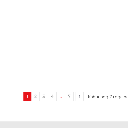
1
2
3
4
...
7
Kabuuang 7 mga pa