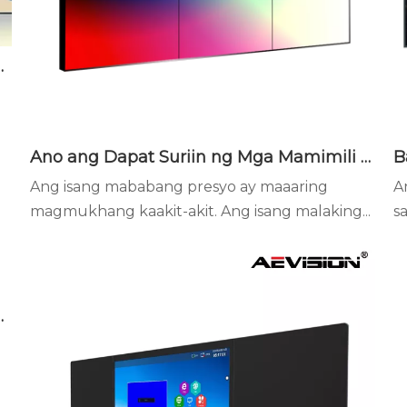
icing LED Display?
Ano ang Dapat Suriin ng Mga Mamimili Bago Umorder ng Mga LED Display Wall
Ang isang mababang presyo ay maaaring
A
magmukhang kaakit-akit. Ang isang malaking...
sa
nel: Ano ang Pagkakaiba?