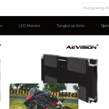
to
LED Monitor
Tungkol sa Amin
Serb
 CCTV
Monitor ng PC
Pangkalahatang-ideya ng K
Interactive Display
Display ng Komersyal na Adverti