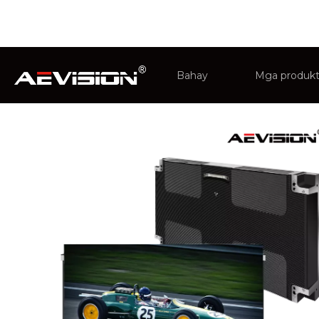
Narito ka:
Bahay
»
Balita
Bahay
Mga produk
Monitor ng
Intelligent 