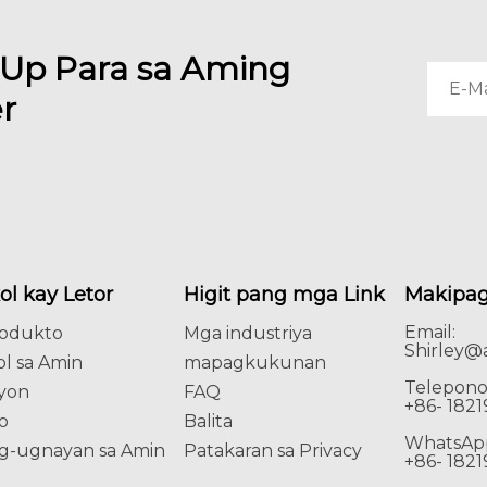
 Up Para sa Aming
r
l kay Letor
Higit pang mga Link
Makipag
Email:
odukto
Mga industriya
Shirley@a
l sa Amin
mapagkukunan
Telepono
syon
FAQ
+86- 182
o
Balita
WhatsAp
g-ugnayan sa Amin
Patakaran sa Privacy
+86- 182