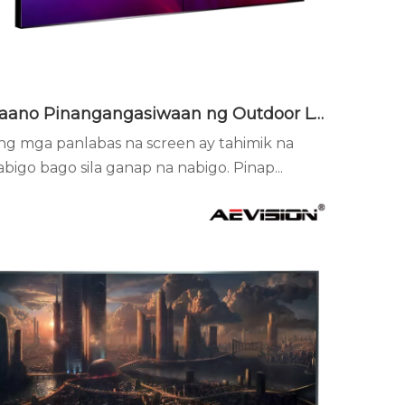
Paano Pinangangasiwaan ng Outdoor LED Display ang Temperatura at Halumigmig
ng mga panlabas na screen ay tahimik na
abigo bago sila ganap na nabigo. Pinap...