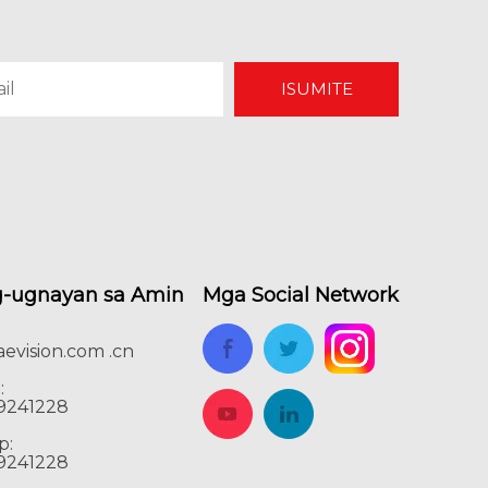
ISUMITE
-ugnayan sa Amin
Mga Social Network
evision.com .cn
:
19241228
p:
19241228