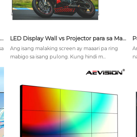
Mga Karaniwang Problema sa LED Display Wall at Paano Maiiwasan ang mga Ito
LED Display Wall vs Projector para sa Malaking Meeting Space
sa
Ang isang malaking screen ay maaari pa ring
A
mabigo sa isang pulong. Kung hindi m...
n