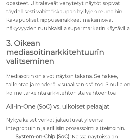
opasteet. Ultraleveät venytetyt näytöt sopivat
täydellisesti vähittäiskaupan hyllyjen reunoihin.
Kaksipuoliset riippuseinäkkeet maksimoivat
näkyvyyden ruuhkaisilla supermarketin käytävillä.
3. Oikean
mediasoitinarkkitehtuurin
valitseminen
Mediasoitin on aivot näytön takana. Se hakee,
tallentaa ja renderöi visuaalisen sisältösi. Sinulla on
kolme tärkeintä arkkitehtonista vaihtoehtoa.
All-in-One (SoC) vs. ulkoiset pelaajat
Nykyaikaiset verkot jakautuvat yleensä
integroituihin ja erillisiin prosessointilaitteistoihin.
System-on-Chip (SoC):
Näissä näytöissä on