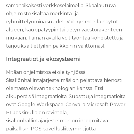
samanaikaisesti verkkoselaimella. Skaalautuva
ohjelmisto sisältää merkintä- ja
ryhmittelyominaisuudet. Voit ryhmitellä näytöt
alueen, kauppatyypin tai tietyn väestörakenteen
mukaan. Tämän avulla voit työntää kohdistettuja
tarjouksia tiettyihin paikkoihin välittömästi.
Integraatiot ja ekosysteemi
Mitään ohjelmistoa ei ole tyhjiössä.
Sisällönhallintajärjestelmäsi on pelattava hienosti
olemassa olevan teknologian kanssa. Etsi
alkuperäisiä integraatioita. Suosittuja integraatioita
ovat Google Workspace, Canva ja Microsoft Power
BI. Jos sinulla on ravintola,
sisällönhallintajärjestelmän on integroitava
paikallisiin POS-sovellusliittymiin, jotta