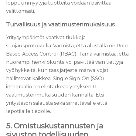
loppuunmyytyjä tuotteita voidaan päivittää
välittömästi.
Turvallisuus ja vaatimustenmukaisuus
Yritysympäristöt vaativat tiukkoja
suojausprotokollia. Varmista, että alustalla on Role-
Based Access Control (RBAC). Tämä varmistaa, että
nuorempi henkilökunta voi päivittää vain tiettyjä
vyöhykkeitä, kun taas järjestelmänvalvojat
hallitsevat kaikkea. Single Sign-On (SSO) -
integraatio on elintärkeää yrityksen IT-
vaatimustenmukaisuuden kannalta. Etsi
yritystason salausta sekä siirrettävälle että
lepotilalle tiedolle.
5. Omistuskustannusten ja
sivuston todellisuuden