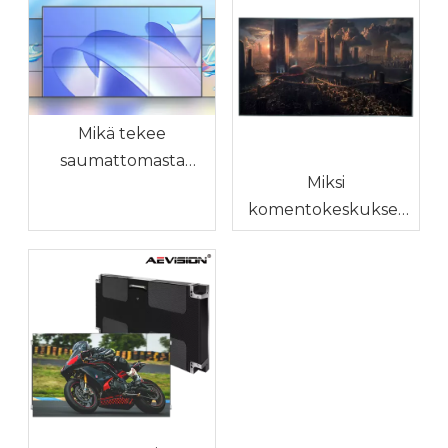
Mikä tekee
saumattomasta
Miksi
jatkos-LED-näytöstä
komentokeskukset
erilaisen?
tarvitsevat
saumattomia LED-
näyttöseiniä