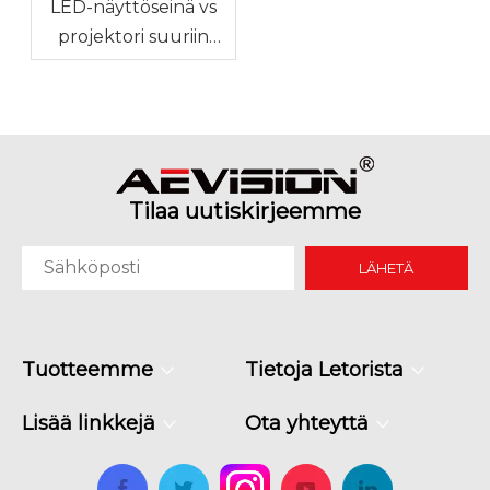
LED-näyttöseinä vs
projektori suuriin
kokoustiloihin
Tilaa uutiskirjeemme
LÄHETÄ
Tuotteemme
Tietoja Letorista
Lisää linkkejä
Ota yhteyttä