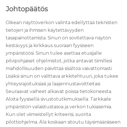
Johtopäätös
Oikean näyttöverkon valinta edellyttää teknisten
tietojen ja ihmisen käytettävyyden
tasapainottamista. Sinun on sovitettava näytön
kestävyys ja kirkkaus suoraan fyysiseen
ympäristöösi. Sinun tulee asettaa etusijalle
pilvipohjaiset ohjelmistot, jotka antavat tiimillesi
mahdollisuuden päivittää sisältöä vaivattomasti.
Lisäksi sinun on valittava arkkitehtuuri, joka tukee
yhteysrajoituksiasi ja laajennustavoitteitasi.
Seuraavat vaiheet alkavat poissa tietokoneesta.
Aloita fyysisellä sivustotutkimuksella. Tarkkaile
ympäristön valaistustasoa ja verkon tukiasemia.
Kun olet viimeistellyt kriteerisi, suorita
pilottiohjelma. Älä koskaan sitoutu täysimääräiseen