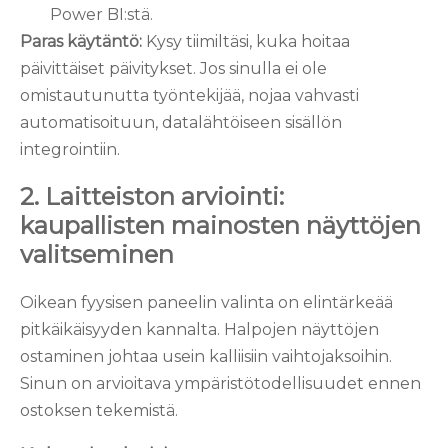
Power BI:stä.
Paras käytäntö:
Kysy tiimiltäsi, kuka hoitaa
päivittäiset päivitykset. Jos sinulla ei ole
omistautunutta työntekijää, nojaa vahvasti
automatisoituun, datalähtöiseen sisällön
integrointiin.
2. Laitteiston arviointi:
kaupallisten mainosten näyttöjen
valitseminen
Oikean fyysisen paneelin valinta on elintärkeää
pitkäikäisyyden kannalta. Halpojen näyttöjen
ostaminen johtaa usein kalliisiin vaihtojaksoihin.
Sinun on arvioitava ympäristötodellisuudet ennen
ostoksen tekemistä.