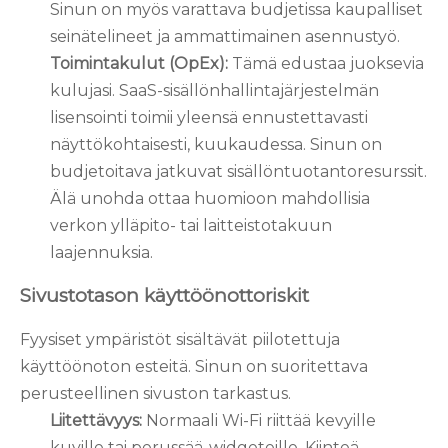
Sinun on myös varattava budjetissa kaupalliset
seinätelineet ja ammattimainen asennustyö.
Toimintakulut (OpEx):
Tämä edustaa juoksevia
kulujasi. SaaS-sisällönhallintajärjestelmän
lisensointi toimii yleensä ennustettavasti
näyttökohtaisesti, kuukaudessa. Sinun on
budjetoitava jatkuvat sisällöntuotantoresurssit.
Älä unohda ottaa huomioon mahdollisia
verkon ylläpito- tai laitteistotakuun
laajennuksia.
Sivustotason käyttöönottoriskit
Fyysiset ympäristöt sisältävät piilotettuja
käyttöönoton esteitä. Sinun on suoritettava
perusteellinen sivuston tarkastus.
Liitettävyys:
Normaali Wi-Fi riittää kevyille
kuville tai perussää-widgeteille. Kiinteä