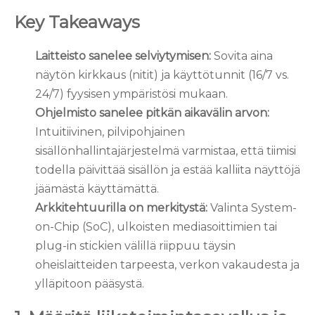
Key Takeaways
Laitteisto sanelee selviytymisen:
Sovita aina
näytön kirkkaus (nitit) ja käyttötunnit (16/7 vs.
24/7) fyysisen ympäristösi mukaan.
Ohjelmisto sanelee pitkän aikavälin arvon:
Intuitiivinen, pilvipohjainen
sisällönhallintajärjestelmä varmistaa, että tiimisi
todella päivittää sisällön ja estää kalliita näyttöjä
jäämästä käyttämättä.
Arkkitehtuurilla on merkitystä:
Valinta System-
on-Chip (SoC), ulkoisten mediasoittimien tai
plug-in stickien välillä riippuu täysin
oheislaitteiden tarpeesta, verkon vakaudesta ja
ylläpitoon pääsystä.