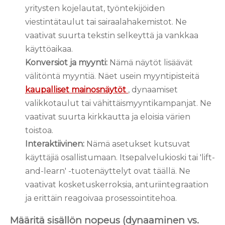
yritysten kojelautat, työntekijöiden
viestintätaulut tai sairaalahakemistot. Ne
vaativat suurta tekstin selkeyttä ja vankkaa
käyttöaikaa.
Konversiot ja myynti:
Nämä näytöt lisäävät
välitöntä myyntiä. Näet usein myyntipisteitä
kaupalliset mainosnäytöt
, dynaamiset
valikkotaulut tai vähittäismyyntikampanjat. Ne
vaativat suurta kirkkautta ja eloisia värien
toistoa.
Interaktiivinen:
Nämä asetukset kutsuvat
käyttäjiä osallistumaan. Itsepalvelukioski tai 'lift-
and-learn' -tuotenäyttelyt ovat täällä. Ne
vaativat kosketuskerroksia, anturiintegraation
ja erittäin reagoivaa prosessointitehoa.
Määritä sisällön nopeus (dynaaminen vs.