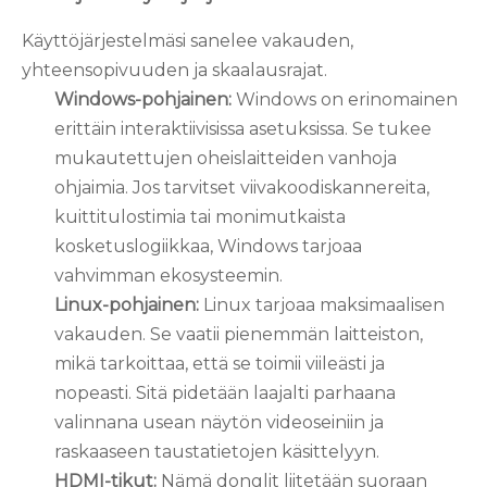
Käyttöjärjestelmäsi sanelee vakauden,
yhteensopivuuden ja skaalausrajat.
Windows-pohjainen:
Windows on erinomainen
erittäin interaktiivisissa asetuksissa. Se tukee
mukautettujen oheislaitteiden vanhoja
ohjaimia. Jos tarvitset viivakoodiskannereita,
kuittitulostimia tai monimutkaista
kosketuslogiikkaa, Windows tarjoaa
vahvimman ekosysteemin.
Linux-pohjainen:
Linux tarjoaa maksimaalisen
vakauden. Se vaatii pienemmän laitteiston,
mikä tarkoittaa, että se toimii viileästi ja
nopeasti. Sitä pidetään laajalti parhaana
valinnana usean näytön videoseiniin ja
raskaaseen taustatietojen käsittelyyn.
HDMI-tikut:
Nämä donglit liitetään suoraan