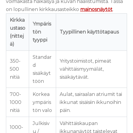
voimakasta häikäisyä ja kuvan haalistumista. Tässä
on lopullinen kirkkausasteikko
mainosnäytöt
.
Kirkka
Ympäris
ustaso
tön
Tyypillinen käyttötapaus
(nittej
tyyppi
ä)
Standar
350-
Yritystoimistot, pimeät
d
500
vähittäismyymälät,
sisäkäyt
nitiä
sisäkäytävät.
töön
700-
Korkea
Aulat, sairaalan atriumit tai
1000
ympäris
ikkunat sisäisiin ikkunoihin
nitiä
tön valo
päin.
Julkisiv
Vähittäiskaupan
1000-
u /
ikkunanäytöt taistelevat