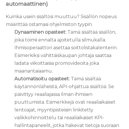
automaattinen)
Kuinka usein sisältösi muuttuu? Sisällön nopeus
määrittää ostamasi ohjelmiston tyypin.
Dynaaminen opasteet:
Tämä sisältää sisällön,
joka toimii ennalta ajoitetulla silmukalla.
Ihmisoperaattori asettaa soittolistakalenterin.
Esimerkiksi vähittäiskaupan johtaja saattaa
ladata viikoittaisia ​​promovideoita joka
maanantaiaamu.
Automatisoitu opasteet:
Tämä sisältää
käytännönläheistä, API-ohjattua sisältöä. Se
päivittyy reaaliajassa ilman ihmisen
puuttumista. Esimerkkejä ovat reaaliaikaiset
lentoajat, myyntipisteisiin linkitetty
valikkohinnoittelu tai reaaliaikaiset KPI-
hallintapaneelit, jotka hakevat tietoja suoraan