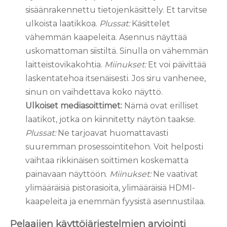
sisäänrakennettu tietojenkäsittely. Et tarvitse
ulkoista laatikkoa.
Plussat:
Käsittelet
vähemmän kaapeleita. Asennus näyttää
uskomattoman siistiltä. Sinulla on vähemmän
laitteistovikakohtia.
Miinukset:
Et voi päivittää
laskentatehoa itsenäisesti. Jos siru vanhenee,
sinun on vaihdettava koko näyttö.
Ulkoiset mediasoittimet:
Nämä ovat erilliset
laatikot, jotka on kiinnitetty näytön taakse.
Plussat:
Ne tarjoavat huomattavasti
suuremman prosessointitehon. Voit helposti
vaihtaa rikkinäisen soittimen koskematta
painavaan näyttöön.
Miinukset:
Ne vaativat
ylimääräisiä pistorasioita, ylimääräisiä HDMI-
kaapeleita ja enemmän fyysistä asennustilaa.
Pelaajien käyttöjärjestelmien arviointi