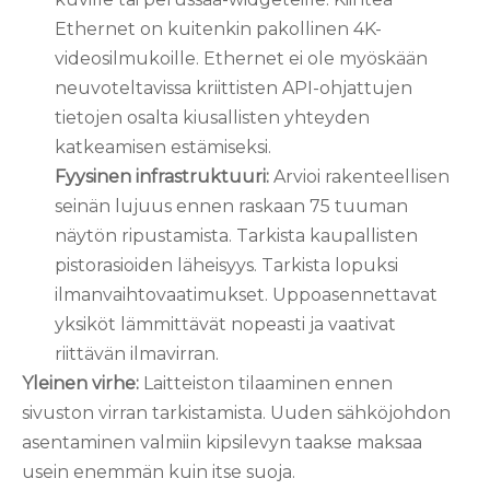
Ethernet on kuitenkin pakollinen 4K-
videosilmukoille. Ethernet ei ole myöskään
neuvoteltavissa kriittisten API-ohjattujen
tietojen osalta kiusallisten yhteyden
katkeamisen estämiseksi.
Fyysinen infrastruktuuri:
Arvioi rakenteellisen
seinän lujuus ennen raskaan 75 tuuman
näytön ripustamista. Tarkista kaupallisten
pistorasioiden läheisyys. Tarkista lopuksi
ilmanvaihtovaatimukset. Uppoasennettavat
yksiköt lämmittävät nopeasti ja vaativat
riittävän ilmavirran.
Yleinen virhe:
Laitteiston tilaaminen ennen
sivuston virran tarkistamista. Uuden sähköjohdon
asentaminen valmiin kipsilevyn taakse maksaa
usein enemmän kuin itse suoja.