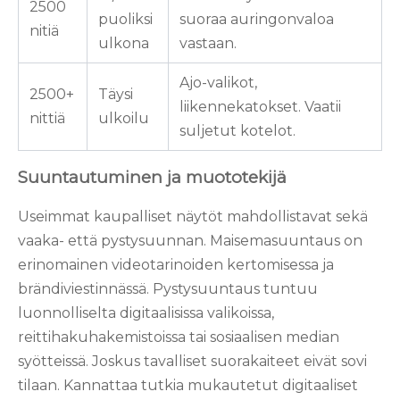
2500
puoliksi
suoraa auringonvaloa
nitiä
ulkona
vastaan.
Ajo-valikot,
2500+
Täysi
liikennekatokset. Vaatii
nittiä
ulkoilu
suljetut kotelot.
Suuntautuminen ja muototekijä
Useimmat kaupalliset näytöt mahdollistavat sekä
vaaka- että pystysuunnan. Maisemasuuntaus on
erinomainen videotarinoiden kertomisessa ja
brändiviestinnässä. Pystysuuntaus tuntuu
luonnolliselta digitaalisissa valikoissa,
reittihakuhakemistoissa tai sosiaalisen median
syötteissä. Joskus tavalliset suorakaiteet eivät sovi
tilaan. Kannattaa tutkia
mukautetut digitaaliset