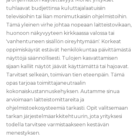
tuhlaavat budjettinsa kuluttajalaatuisiin
televisioihin tai liian monimutkaisiin ohjelmistoihin.
Tämä yleinen virhe johtaa nopeaan laitteistovikaan,
huonoon näkyvyyteen kirkkaassa valossa tai
'vanhentuneen sisällön oireyhtymään'. Korkeat
oppimiskäyrät estävät henkilökuntaa päivittämästä
näyttöjä säännöllisesti. Tulojen kasvattamisen
sijaan kalliit näytöt jäävät käyttämättä tai hajoavat.
Tarvitset selkeän, toimivan tien eteenpäin. Tämä
opas tarjoaa toimittajaneutraalin
kokonaiskustannuskehyksen. Autamme sinua
arvioimaan laitteistomittareita ja
ohjelmistoekosysteemiä tarkasti. Opit valitsemaan
tarkan järjestelmäarkkitehtuurin, jota yrityksesi
todella tarvitsee varmistaakseen kestävän
menestyksen.