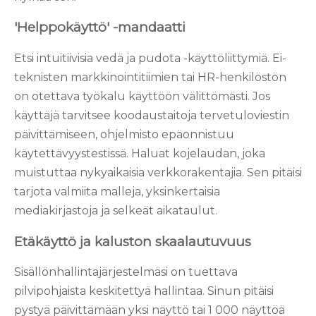
'Helppokäyttö' -mandaatti
Etsi intuitiivisia vedä ja pudota -käyttöliittymiä. Ei-
teknisten markkinointitiimien tai HR-henkilöstön
on otettava työkalu käyttöön välittömästi. Jos
käyttäjä tarvitsee koodaustaitoja tervetuloviestin
päivittämiseen, ohjelmisto epäonnistuu
käytettävyystestissä. Haluat kojelaudan, joka
muistuttaa nykyaikaisia ​​verkkorakentajia. Sen pitäisi
tarjota valmiita malleja, yksinkertaisia ​​
mediakirjastoja ja selkeät aikataulut.
Etäkäyttö ja kaluston skaalautuvuus
Sisällönhallintajärjestelmäsi on tuettava
pilvipohjaista keskitettyä hallintaa. Sinun pitäisi
pystyä päivittämään yksi näyttö tai 1 000 näyttöä