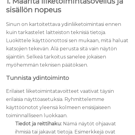
1. Määritä liiketoimintasovellus ja
sisällön nopeus
Sinun on kartoitettava ydinliiketoimintasi ennen
kuin tarkastelet laitteiston teknisiä tietoja.
Luokittele käyttöönottosi sen mukaan, mitä haluat
katsojien tekevän. Älä perusta sitä vain näytön
sijaintiin. Selkeä tarkoitus sanelee jokaisen
myöhemmän teknisen päätöksen.
Tunnista ydintoiminto
Erilaiset liiketoimintatavoitteet vaativat täysin
erilaisia ​​näyttöasetuksia. Ryhmittelemme
käyttöönotot yleensä kolmeen ensisijaiseen
toiminnalliseen luokkaan.
Tiedot ja reittihaku:
Nämä näytöt ohjaavat
ihmisiä tai jakavat tietoja. Esimerkkejä ovat