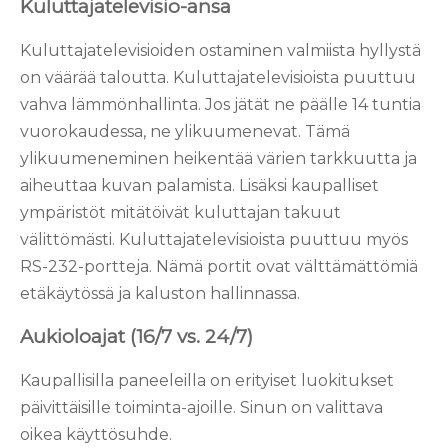
Kuluttajatelevisio-ansa
Kuluttajatelevisioiden ostaminen valmiista hyllystä
on väärää taloutta. Kuluttajatelevisioista puuttuu
vahva lämmönhallinta. Jos jätät ne päälle 14 tuntia
vuorokaudessa, ne ylikuumenevat. Tämä
ylikuumeneminen heikentää värien tarkkuutta ja
aiheuttaa kuvan palamista. Lisäksi kaupalliset
ympäristöt mitätöivät kuluttajan takuut
välittömästi. Kuluttajatelevisioista puuttuu myös
RS-232-portteja. Nämä portit ovat välttämättömiä
etäkäytössä ja kaluston hallinnassa.
Aukioloajat (16/7 vs. 24/7)
Kaupallisilla paneeleilla on erityiset luokitukset
päivittäisille toiminta-ajoille. Sinun on valittava
oikea käyttösuhde.