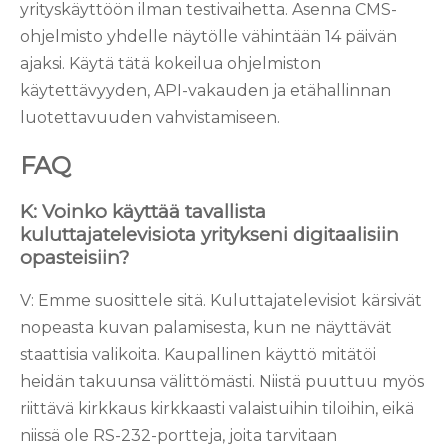
yrityskäyttöön ilman testivaihetta. Asenna CMS-
ohjelmisto yhdelle näytölle vähintään 14 päivän
ajaksi. Käytä tätä kokeilua ohjelmiston
käytettävyyden, API-vakauden ja etähallinnan
luotettavuuden vahvistamiseen.
FAQ
K: Voinko käyttää tavallista
kuluttajatelevisiota yritykseni digitaalisiin
opasteisiin?
V: Emme suosittele sitä. Kuluttajatelevisiot kärsivät
nopeasta kuvan palamisesta, kun ne näyttävät
staattisia valikoita. Kaupallinen käyttö mitätöi
heidän takuunsa välittömästi. Niistä puuttuu myös
riittävä kirkkaus kirkkaasti valaistuihin tiloihin, eikä
niissä ole RS-232-portteja, joita tarvitaan