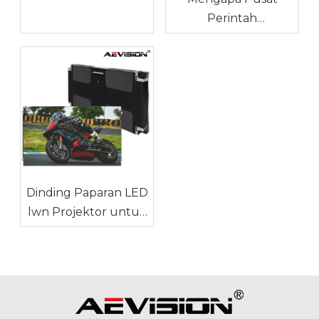
Paparan LED Splicing
Perintah
Lancar Berbeza?
Memerlukan Dinding
Paparan LED Lancar
Dinding Paparan LED
lwn Projektor untuk
Ruang Mesyuarat
Besar