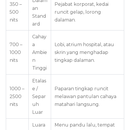
Dalam
350 –
Pejabat korporat, kedai
an
500
runcit gelap, lorong
Stand
nits
dalaman.
ard
Cahay
700 –
a
Lobi, atrium hospital, atau
1000
Ambie
skrin yang menghadap
nits
n
tingkap dalaman.
Tinggi
Etalas
1000 –
e /
Paparan tingkap runcit
2500
Separ
melawan pantulan cahaya
nits
uh
matahari langsung.
Luar
Luara
Menu pandu lalu, tempat