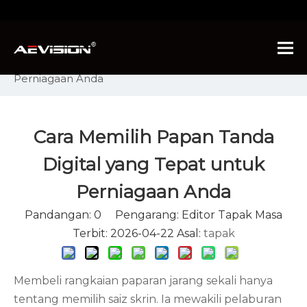
Anda di sini:
Rumah
»
Berita
»
Berita Industri
»
Cara Memilih Papan Tanda Digital yang Tepat untuk
Perniagaan Anda
Cara Memilih Papan Tanda
Digital yang Tepat untuk
Perniagaan Anda​
Pandangan:
0
Pengarang: Editor Tapak Masa
Terbit: 2026-04-22 Asal:
tapak
Membeli rangkaian paparan jarang sekali hanya
tentang memilih saiz skrin. Ia mewakili pelaburan