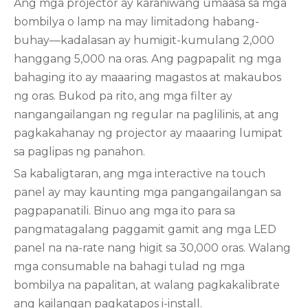
Ang mga projector ay karaniwang umaasa sa mga
bombilya o lamp na may limitadong habang-
buhay—kadalasan ay humigit-kumulang 2,000
hanggang 5,000 na oras. Ang pagpapalit ng mga
bahaging ito ay maaaring magastos at makaubos
ng oras. Bukod pa rito, ang mga filter ay
nangangailangan ng regular na paglilinis, at ang
pagkakahanay ng projector ay maaaring lumipat
sa paglipas ng panahon.
Sa kabaligtaran, ang mga interactive na touch
panel ay may kaunting mga pangangailangan sa
pagpapanatili. Binuo ang mga ito para sa
pangmatagalang paggamit gamit ang mga LED
panel na na-rate nang higit sa 30,000 oras. Walang
mga consumable na bahagi tulad ng mga
bombilya na papalitan, at walang pagkakalibrate
ang kailangan pagkatapos i-install.