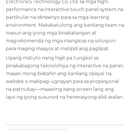
Electronics Technology Co. Ltd. sa mga high-
performance na interactive touch panel system na
partikular na idinisenyo para sa mga learning
environment. Makakatulong ang kanilang team na
masuri ang iyong mga kinakailangan at
magrekomenda ng mga iniangkop na solusyon
para maging maayos at matipid ang paglipat.
Upang matuto nang higit pa tungkol sa
pinakabagong teknolohiya ng interactive na panel,
maaari mong bisitahin ang kanilang opisyal na
website o makipag-ugnayan para sa propesyonal
na patnubay—maaaring isang screen lang ang
layo ng iyong susunod na henerasyong silid-aralan.