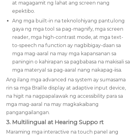
at magagamit ng lahat ang screen nang
epektibo.
Ang mga built-in na teknolohiyang pantulong
gaya ng mga tool sa pag-magnify, mga screen
reader, mga high-contrast mode, at mga text-
to-speech na function ay nagbibigay-daan sa
mga mag-aaral na may mga kapansanan sa
paningin o kahirapan sa pagbabasa na makisali sa
mga materyal sa pag-aaral nang nakapag-iisa.
Ang ilang mga advanced na system ay sumasama
rin sa mga Braille display at adaptive input device,
na higit na nagpapalawak ng accessibility para sa
mga mag-aaral na may magkakaibang
pangangailangan.
3. Multilingual at
Hearing Suppo
rt
Maraming mga interactive na touch panel ang