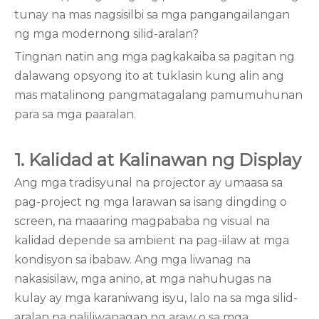
tunay na mas nagsisilbi sa mga pangangailangan
ng mga modernong silid-aralan?
Tingnan natin ang mga pagkakaiba sa pagitan ng
dalawang opsyong ito at tuklasin kung alin ang
mas matalinong pangmatagalang pamumuhunan
para sa mga paaralan.
1. Kalidad at Kalinawan ng Display
Ang mga tradisyunal na projector ay umaasa sa
pag-project ng mga larawan sa isang dingding o
screen, na maaaring magpababa ng visual na
kalidad depende sa ambient na pag-iilaw at mga
kondisyon sa ibabaw. Ang mga liwanag na
nakasisilaw, mga anino, at mga nahuhugas na
kulay ay mga karaniwang isyu, lalo na sa mga silid-
aralan na naliliwanagan ng araw o sa mga