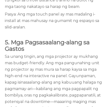
tungkol sa throw distance o anino na dulot ng
mga taong nakatayo sa harap ng beam.
Pasya: Ang mga touch panel ay mas madaling i-
install at mas mahusay na gumamit ng espasyo sa
silid-aralan.
5. Mga Pagsasaalang-alang sa
Gastos
Sa unang tingin, ang mga projector ay mukhang
mas budget-friendly. Ang mga pangunahing unit
ng projector ay mas mura sa harap kaysa sa mga
high-end na interactive na panel. Gayunpaman,
kapag isinasaalang-alang ang kabuuang halaga ng
pagmamay-ari—kabilang ang mga pagpapalit ng
bombilya, oras ng pagkakalibrate, pagpapanatili, at
potensyal na downtime—maaaring maging mas