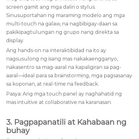
screen gamit ang mga daliri o stylus.
Sinusuportahan ng maraming modelo ang mga
multi-touch na galaw, na nagbibigay-daan sa
pakikipagtulungan ng grupo nang direkta sa
display.
Ang hands-on na interaktibidad na ito ay
nagsusulong ng isang mas nakakaengganyo,
nakasentro sa mag-aaral na kapaligiran sa pag-
aaral—ideal para sa brainstorming, mga pagsasanay
sa koponan, at real-time na feedback.
Pasya: Ang mga touch panel ay naghahatid ng
mas intuitive at collaborative na karanasan.
3. Pagpapanatili at Kahabaan ng
buhay