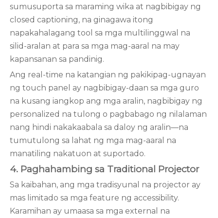
sumusuporta sa maraming wika at nagbibigay ng
closed captioning, na ginagawa itong
napakahalagang tool sa mga multilinggwal na
silid-aralan at para sa mga mag-aaral na may
kapansanan sa pandinig.
Ang real-time na katangian ng pakikipag-ugnayan
ng touch panel ay nagbibigay-daan sa mga guro
na kusang iangkop ang mga aralin, nagbibigay ng
personalized na tulong o pagbabago ng nilalaman
nang hindi nakakaabala sa daloy ng aralin—na
tumutulong sa lahat ng mga mag-aaral na
manatiling nakatuon at suportado.
4. Paghahambing sa Traditional
Projector
Sa kaibahan, ang mga tradisyunal na projector ay
mas limitado sa mga feature ng accessibility.
Karamihan ay umaasa sa mga external na