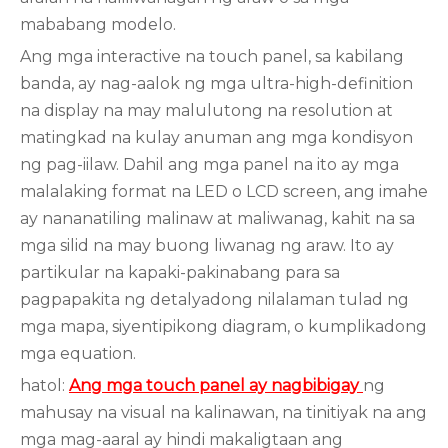
mababang modelo.
Ang mga interactive na touch panel, sa kabilang
banda, ay nag-aalok ng mga ultra-high-definition
na display na may malulutong na resolution at
matingkad na kulay anuman ang mga kondisyon
ng pag-iilaw. Dahil ang mga panel na ito ay mga
malalaking format na LED o LCD screen, ang imahe
ay nananatiling malinaw at maliwanag, kahit na sa
mga silid na may buong liwanag ng araw. Ito ay
partikular na kapaki-pakinabang para sa
pagpapakita ng detalyadong nilalaman tulad ng
mga mapa, siyentipikong diagram, o kumplikadong
mga equation.
hatol:
Ang mga touch panel ay nagbibigay
ng
mahusay na visual na kalinawan, na tinitiyak na ang
mga mag-aaral ay hindi makaligtaan ang