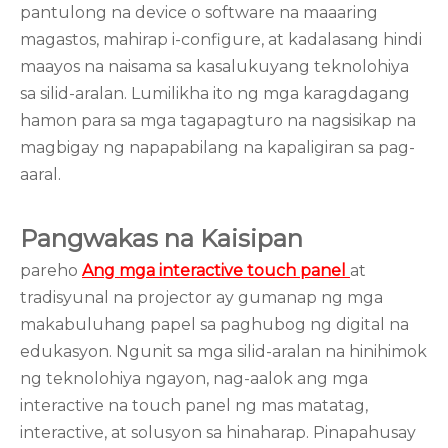
pantulong na device o software na maaaring
magastos, mahirap i-configure, at kadalasang hindi
maayos na naisama sa kasalukuyang teknolohiya
sa silid-aralan. Lumilikha ito ng mga karagdagang
hamon para sa mga tagapagturo na nagsisikap na
magbigay ng napapabilang na kapaligiran sa pag-
aaral.
Pangwakas na Kaisipan
pareho
Ang mga interactive touch panel
at
tradisyunal na projector ay gumanap ng mga
makabuluhang papel sa paghubog ng digital na
edukasyon. Ngunit sa mga silid-aralan na hinihimok
ng teknolohiya ngayon, nag-aalok ang mga
interactive na touch panel ng mas matatag,
interactive, at solusyon sa hinaharap. Pinapahusay