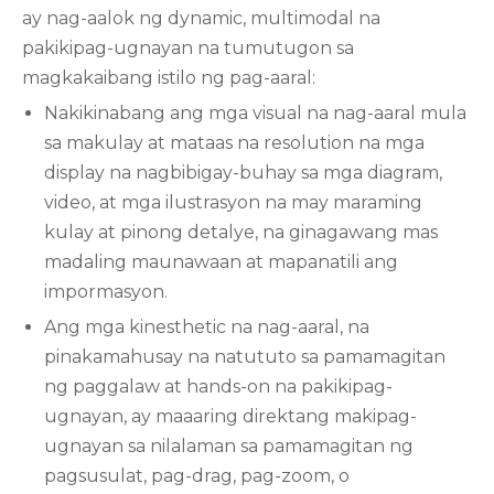
ay nag-aalok ng dynamic, multimodal na
pakikipag-ugnayan na tumutugon sa
magkakaibang istilo ng pag-aaral:
Nakikinabang ang mga visual na nag-aaral mula
sa makulay at mataas na resolution na mga
display na nagbibigay-buhay sa mga diagram,
video, at mga ilustrasyon na may maraming
kulay at pinong detalye, na ginagawang mas
madaling maunawaan at mapanatili ang
impormasyon.
Ang mga kinesthetic na nag-aaral, na
pinakamahusay na natututo sa pamamagitan
ng paggalaw at hands-on na pakikipag-
ugnayan, ay maaaring direktang makipag-
ugnayan sa nilalaman sa pamamagitan ng
pagsusulat, pag-drag, pag-zoom, o