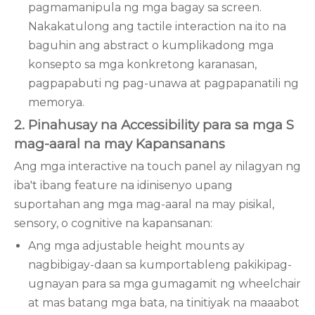
pagmamanipula ng mga bagay sa screen.
Nakakatulong ang tactile interaction na ito na
baguhin ang abstract o kumplikadong mga
konsepto sa mga konkretong karanasan,
pagpapabuti ng pag-unawa at pagpapanatili ng
memorya.
2. Pinahusay na Accessibility para sa mga S
mag-aaral na may Kapansanan
s
Ang mga interactive na touch panel ay nilagyan ng
iba't ibang feature na idinisenyo upang
suportahan ang mga mag-aaral na may pisikal,
sensory, o cognitive na kapansanan:
Ang mga adjustable height mounts ay
nagbibigay-daan sa kumportableng pakikipag-
ugnayan para sa mga gumagamit ng wheelchair
at mas batang mga bata, na tinitiyak na maaabot