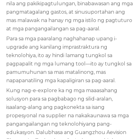
nila ang pakikipagtulungan, binabawasan ang mga
pangmatagalang gastos, at sinusuportahan ang
mas malawak na hanay ng mga istilo ng pagtuturo
at mga pangangailangan sa pag-aaral.
Para sa mga paaralang naghahanap upang i-
upgrade ang kanilang imprastraktura ng
teknolohiya, ito ay hindi lamang tungkol sa
pagpapalit ng mga lumang tool—ito ay tungkol sa
pamumuhunan sa mas matalinong, mas
napapanatiling mga kapaligiran sa pag-aaral.
Kung nag-e-explore ka ng mga maaasahang
solusyon para sa pagbabago ng silid-aralan,
isaalang-alang ang pagkonekta sa isang
propesyonal na supplier na nakakaunawa sa mga
pangangailangan ng teknolohiyang pang-
edukasyon. Dalubhasa ang Guangzhou Aevision