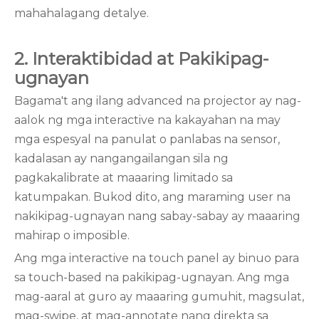
mahahalagang detalye.
2. Interaktibidad at Pakikipag-
ugnayan
Bagama't ang ilang advanced na projector ay nag-
aalok ng mga interactive na kakayahan na may
mga espesyal na panulat o panlabas na sensor,
kadalasan ay nangangailangan sila ng
pagkakalibrate at maaaring limitado sa
katumpakan. Bukod dito, ang maraming user na
nakikipag-ugnayan nang sabay-sabay ay maaaring
mahirap o imposible.
Ang mga interactive na touch panel ay binuo para
sa touch-based na pakikipag-ugnayan. Ang mga
mag-aaral at guro ay maaaring gumuhit, magsulat,
mag-swipe, at mag-annotate nang direkta sa