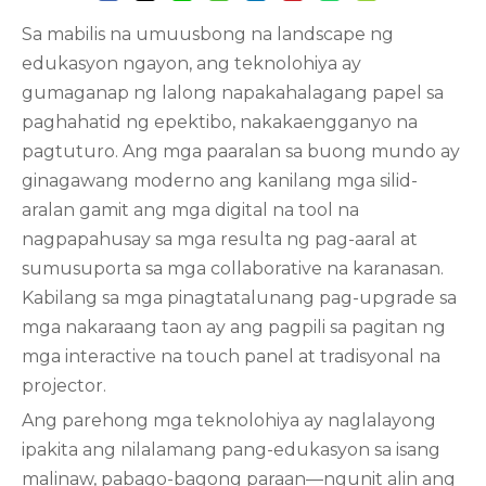
Sa mabilis na umuusbong na landscape ng
edukasyon ngayon, ang teknolohiya ay
gumaganap ng lalong napakahalagang papel sa
paghahatid ng epektibo, nakakaengganyo na
pagtuturo. Ang mga paaralan sa buong mundo ay
ginagawang moderno ang kanilang mga silid-
aralan gamit ang mga digital na tool na
nagpapahusay sa mga resulta ng pag-aaral at
sumusuporta sa mga collaborative na karanasan.
Kabilang sa mga pinagtatalunang pag-upgrade sa
mga nakaraang taon ay ang pagpili sa pagitan ng
mga interactive na touch panel at tradisyonal na
projector.
Ang parehong mga teknolohiya ay naglalayong
ipakita ang nilalamang pang-edukasyon sa isang
malinaw, pabago-bagong paraan—ngunit alin ang