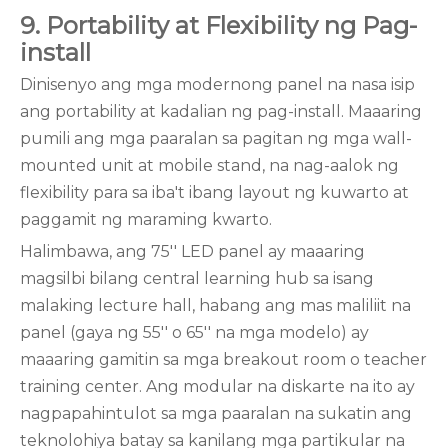
9. Portability at Flexibility ng Pag-
install
Dinisenyo ang mga modernong panel na nasa isip
ang portability at kadalian ng pag-install. Maaaring
pumili ang mga paaralan sa pagitan ng mga wall-
mounted unit at mobile stand, na nag-aalok ng
flexibility para sa iba't ibang layout ng kuwarto at
paggamit ng maraming kwarto.
Halimbawa, ang 75'' LED panel ay maaaring
magsilbi bilang central learning hub sa isang
malaking lecture hall, habang ang mas maliliit na
panel (gaya ng 55'' o 65'' na mga modelo) ay
maaaring gamitin sa mga breakout room o teacher
training center. Ang modular na diskarte na ito ay
nagpapahintulot sa mga paaralan na sukatin ang
teknolohiya batay sa kanilang mga partikular na