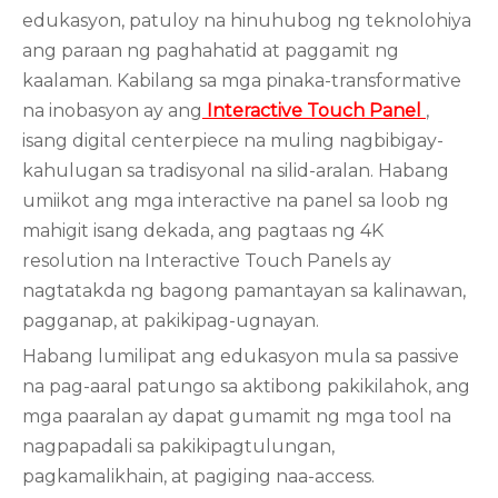
edukasyon, patuloy na hinuhubog ng teknolohiya
ang paraan ng paghahatid at paggamit ng
kaalaman. Kabilang sa mga pinaka-transformative
na inobasyon ay ang
Interactive Touch Panel
,
isang digital centerpiece na muling nagbibigay-
kahulugan sa tradisyonal na silid-aralan. Habang
umiikot ang mga interactive na panel sa loob ng
mahigit isang dekada, ang pagtaas ng 4K
resolution na Interactive Touch Panels ay
nagtatakda ng bagong pamantayan sa kalinawan,
pagganap, at pakikipag-ugnayan.
Habang lumilipat ang edukasyon mula sa passive
na pag-aaral patungo sa aktibong pakikilahok, ang
mga paaralan ay dapat gumamit ng mga tool na
nagpapadali sa pakikipagtulungan,
pagkamalikhain, at pagiging naa-access.