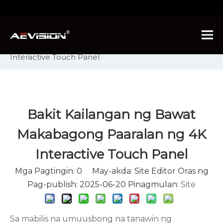
Nandito ka:
Bahay
»
Mga industriya
»
Bakit
Kailangan ng Bawat Makabagong Paaralan ng 4K
Interactive Touch Panel
Bakit Kailangan ng Bawat
Makabagong Paaralan ng 4K
Interactive Touch Panel
Mga Pagtingin:
0
May-akda: Site Editor Oras ng
Pag-publish: 2025-06-20 Pinagmulan:
Site
Sa mabilis na umuusbong na tanawin ng