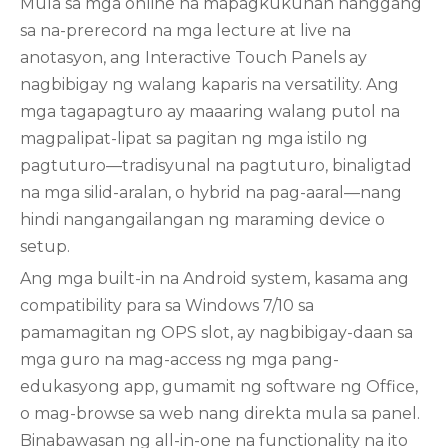
Mula sa mga online na mapagkukunan hanggang
sa na-prerecord na mga lecture at live na
anotasyon, ang Interactive Touch Panels ay
nagbibigay ng walang kaparis na versatility. Ang
mga tagapagturo ay maaaring walang putol na
magpalipat-lipat sa pagitan ng mga istilo ng
pagtuturo—tradisyunal na pagtuturo, binaligtad
na mga silid-aralan, o hybrid na pag-aaral—nang
hindi nangangailangan ng maraming device o
setup.
Ang mga built-in na Android system, kasama ang
compatibility para sa Windows 7/10 sa
pamamagitan ng OPS slot, ay nagbibigay-daan sa
mga guro na mag-access ng mga pang-
edukasyong app, gumamit ng software ng Office,
o mag-browse sa web nang direkta mula sa panel.
Binabawasan ng all-in-one na functionality na ito