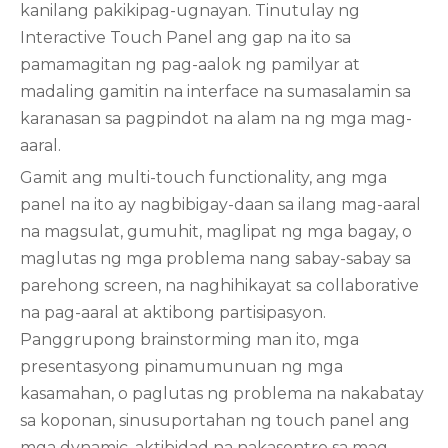
kanilang pakikipag-ugnayan. Tinutulay ng
Interactive Touch Panel ang gap na ito sa
pamamagitan ng pag-aalok ng pamilyar at
madaling gamitin na interface na sumasalamin sa
karanasan sa pagpindot na alam na ng mga mag-
aaral.
Gamit ang multi-touch functionality, ang mga
panel na ito ay nagbibigay-daan sa ilang mag-aaral
na magsulat, gumuhit, maglipat ng mga bagay, o
maglutas ng mga problema nang sabay-sabay sa
parehong screen, na naghihikayat sa collaborative
na pag-aaral at aktibong partisipasyon.
Panggrupong brainstorming man ito, mga
presentasyong pinamumunuan ng mga
kasamahan, o paglutas ng problema na nakabatay
sa koponan, sinusuportahan ng touch panel ang
mga dynamic, aktibidad na nakasentro sa mag-