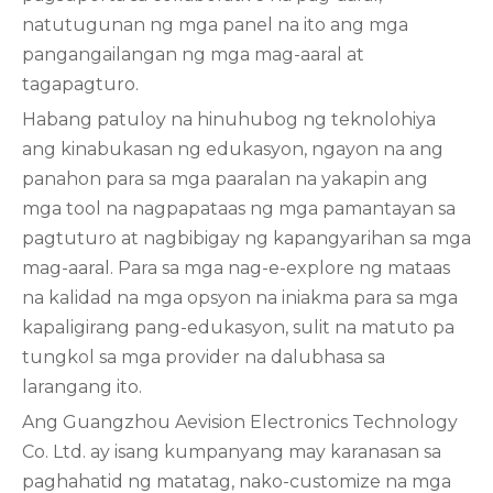
natutugunan ng mga panel na ito ang mga
pangangailangan ng mga mag-aaral at
tagapagturo.
Habang patuloy na hinuhubog ng teknolohiya
ang kinabukasan ng edukasyon, ngayon na ang
panahon para sa mga paaralan na yakapin ang
mga tool na nagpapataas ng mga pamantayan sa
pagtuturo at nagbibigay ng kapangyarihan sa mga
mag-aaral. Para sa mga nag-e-explore ng mataas
na kalidad na mga opsyon na iniakma para sa mga
kapaligirang pang-edukasyon, sulit na matuto pa
tungkol sa mga provider na dalubhasa sa
larangang ito.
Ang Guangzhou Aevision Electronics Technology
Co. Ltd. ay isang kumpanyang may karanasan sa
paghahatid ng matatag, nako-customize na mga