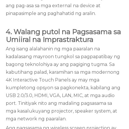
ang pag-asa sa mga external na device at
pinapasimple ang paghahatid ng aralin.
4. Walang putol na Pagsasama sa
Umiiral na Imprastraktura
Ang isang alalahanin ng mga paaralan na
kadalasang mayroon tungkol sa pagpapatibay ng
bagong teknolohiya ay ang pagiging tugma. Sa
kabutihang palad, karamihan sa mga modernong
4K Interactive Touch Panels ay may mga
kumpletong opsyon sa pagkonekta, kabilang ang
USB 2.0/3.0, HDMI, VGA, LAN, MIC, at mga audio
port. Tinitiyak nito ang madaling pagsasama sa
mga kasalukuyang projector, speaker system, at
mga network ng paaralan.
Ang pagsasama ng wireless screen projection ay