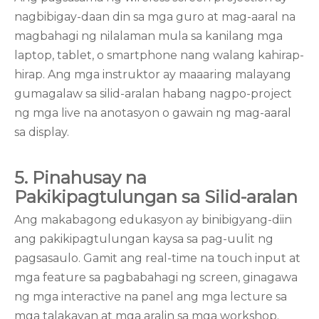
nagbibigay-daan din sa mga guro at mag-aaral na
magbahagi ng nilalaman mula sa kanilang mga
laptop, tablet, o smartphone nang walang kahirap-
hirap. Ang mga instruktor ay maaaring malayang
gumagalaw sa silid-aralan habang nagpo-project
ng mga live na anotasyon o gawain ng mag-aaral
sa display.
5. Pinahusay na
Pakikipagtulungan sa Silid-aralan
Ang makabagong edukasyon ay binibigyang-diin
ang pakikipagtulungan kaysa sa pag-uulit ng
pagsasaulo. Gamit ang real-time na touch input at
mga feature sa pagbabahagi ng screen, ginagawa
ng mga interactive na panel ang mga lecture sa
mga talakayan at mga aralin sa mga workshop.