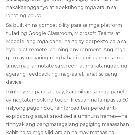
nakakaengganyo at epektibong mga aralin sa
lahat ng paksa.
Sa built-in na compatibility para sa mga platform
tulad ng Google Classroom, Microsoft Teams, at
Moodle, ang mga panel na ito ay perpekto para sa
hybrid at remote learning environment. Ang mga
guro ay maaaring magbahagi ng nilalaman sa real
time, mag-annotate sa screen, at makatanggap ng
agarang feedback ng mag-aaral, lahat sa isang
device.
Ininhinyero para sa tibay, karamihan sa mga panel
ay nagtatampok ng touch lifespan na lampas sa 60
milyong pagpindot, reinforced tempered anti-
explosion glass, at anodized aluminum frames—na
tinitiyak ang pangmatagalang pagiging maaasahan
kahit na sa mga silid-aralan na may mataas na