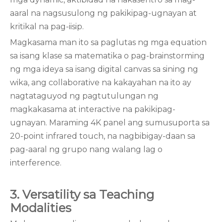
aaral na nagsusulong ng pakikipag-ugnayan at
kritikal na pag-iisip.
Magkasama man ito sa paglutas ng mga equation
sa isang klase sa matematika o pag-brainstorming
ng mga ideya sa isang digital canvas sa sining ng
wika, ang collaborative na kakayahan na ito ay
nagtataguyod ng pagtutulungan ng
magkakasama at interactive na pakikipag-
ugnayan. Maraming 4K panel ang sumusuporta sa
20-point infrared touch, na nagbibigay-daan sa
pag-aaral ng grupo nang walang lag o
interference.
3. Versatility sa Teaching
Modalities