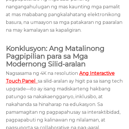
nangangahulugan ng mas kaunting mga pamalit
at mas mababang pangkalahatang elektronikong
basura, na umaayon sa mga patakaran ng paaralan
na may kamalayan sa kapaligiran.
Konklusyon: Ang Matalinong
Pagpipilian para sa Mga
Modernong Silid-aralan
Nagsasama ng 4K na resolution
Ang Interactive
Touch Panel
sa silid-aralan ay higit pa sa isang tech
upgrade—ito ay isang madiskarteng hakbang
patungo sa nakakaengganyo, inklusibo, at
nakahanda sa hinaharap na edukasyon. Sa
pamamagitan ng pagpapahusay sa interaktibidad,
pagpapabuti ng kalinawan ng nilalaman, at
pagsuporta sa collaborative na pag-aaral,