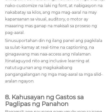
nako-customize na laki ng font, at nabigasyon na
nakabatay sa kilos, ang mga mag-aaral na may
kapansanan sa visual, auditory, o motor ay
maaaring mas ganap na makisali sa proseso ng
pag-aaral.
Sinusuportahan din ng ilang panel ang pagkilala
sa sulat-kamay at real-time na captioning, na
ginagawang mas naa-access ang nilalaman.
Itinataguyod nito ang inclusive learning at
natutugunan ang magkakaibang
pangangailangan ng mga mag-aaral sa mga silid-
aralan ngayon.
8. Kahusayan ng Gastos sa
Paglipas ng Panahon
Bagama't ang paunang pamumuhunan sa isang