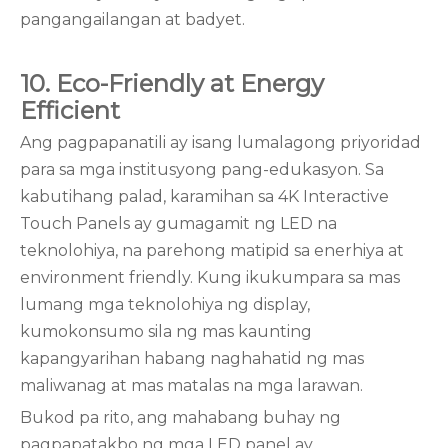
pangangailangan at badyet.
10. Eco-Friendly at Energy
Efficient
Ang pagpapanatili ay isang lumalagong priyoridad
para sa mga institusyong pang-edukasyon. Sa
kabutihang palad, karamihan sa 4K Interactive
Touch Panels ay gumagamit ng LED na
teknolohiya, na parehong matipid sa enerhiya at
environment friendly. Kung ikukumpara sa mas
lumang mga teknolohiya ng display,
kumokonsumo sila ng mas kaunting
kapangyarihan habang naghahatid ng mas
maliwanag at mas matalas na mga larawan.
Bukod pa rito, ang mahabang buhay ng
pagpapatakbo ng mga LED panel ay