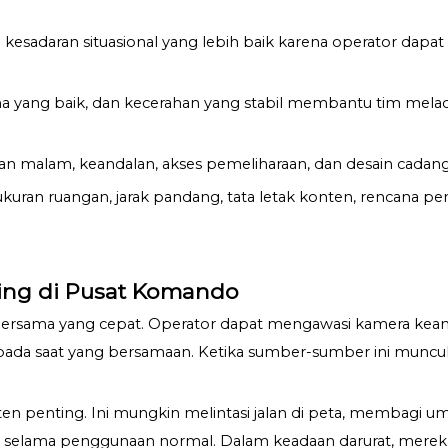
sadaran situasional yang lebih baik karena operator dapat
arna yang baik, dan kecerahan yang stabil membantu tim mel
an malam, keandalan, akses pemeliharaan, dan desain cadan
ukuran ruangan, jarak pandang, tata letak konten, rencana p
ting di Pusat Komando
ma yang cepat. Operator dapat mengawasi kamera keamanan,
pada saat yang bersamaan. Ketika sumber-sumber ini muncul 
n penting. Ini mungkin melintasi jalan di peta, membagi u
ecil selama penggunaan normal. Dalam keadaan darurat, me