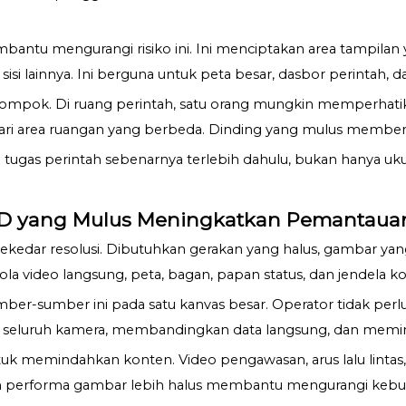
antu mengurangi risiko ini. Ini menciptakan area tampilan
e sisi lainnya. Ini berguna untuk peta besar, dasbor perintah, 
lompok. Di ruang perintah, satu orang mungkin memperhati
a dari area ruangan yang berbeda. Dinding yang mulus memb
tugas perintah sebenarnya terlebih dahulu, bukan hanya ukur
D yang Mulus Meningkatkan Pemantauan
dar resolusi. Dibutuhkan gerakan yang halus, gambar yang st
ola video langsung, peta, bagan, papan status, dan jendela 
er-sumber ini pada satu kanvas besar. Operator tidak per
di seluruh kamera, membandingkan data langsung, dan memi
uk memindahkan konten. Video pengawasan, arus lalu lintas, j
n performa gambar lebih halus membantu mengurangi kebu