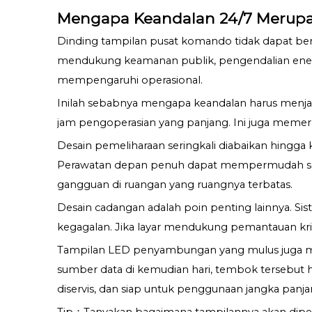
Mengapa Keandalan 24/7 Merupak
Dinding tampilan pusat komando tidak dapat berfu
mendukung keamanan publik, pengendalian energi,
mempengaruhi operasional.
Inilah sebabnya mengapa keandalan harus menjad
jam pengoperasian yang panjang. Ini juga memerlu
Desain pemeliharaan seringkali diabaikan hingga
Perawatan depan penuh dapat mempermudah serv
gangguan di ruangan yang ruangnya terbatas.
Desain cadangan adalah poin penting lainnya. Sis
kegagalan. Jika layar mendukung pemantauan kritis
Tampilan LED penyambungan yang mulus juga men
sumber data di kemudian hari, tembok tersebut h
diservis, dan siap untuk penggunaan jangka panja