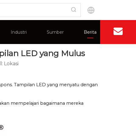
an LED yang Mulus
Industri
Sumber
Berita
Hubungi
ilan LED yang Mulus
Aplikasi
Keuntungan
Penyambungan Tampilan Dinding
Pertanyaan Umum
Sertifikat
l:
Lokasi
respons. Tampilan LED yang menyatu dengan
a akan mempelajari bagaimana mereka