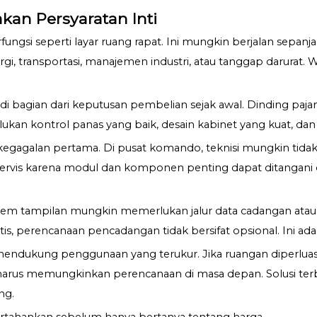
an Persyaratan Inti
ngsi seperti layar ruang rapat. Ini mungkin berjalan sepanj
 transportasi, manajemen industri, atau tanggap darurat. W
i bagian dari keputusan pembelian sejak awal. Dinding paja
kan kontrol panas yang baik, desain kabinet yang kuat, dan a
 kegagalan pertama. Di pusat komando, teknisi mungkin tida
is karena modul dan komponen penting dapat ditangani da
tem tampilan mungkin memerlukan jalur data cadangan atau fi
, perencanaan pencadangan tidak bersifat opsional. Ini adala
dukung penggunaan yang terukur. Jika ruangan diperluas,
arus memungkinkan perencanaan di masa depan. Solusi terbaik
ng.