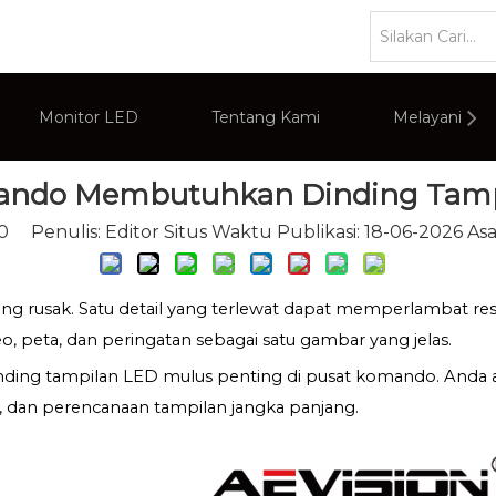
»
Mengapa Pusat Komando Membutuhkan Dinding Tampil
Monitor LED
Tentang Kami
Melayani
ndo Membutuhkan Dinding Tamp
an CCTV
Ikhtisar Perusahaan
Pemantau PC
0
Penulis: Editor Situs Waktu Publikasi: 18-06-2026 Asa
teraktif Cerdas
Tampilan Iklan Komersial
ang rusak. Satu detail yang terlewat dapat memperlambat 
, peta, dan peringatan sebagai satu gambar yang jelas.
dinding tampilan LED mulus penting di pusat komando. And
, dan perencanaan tampilan jangka panjang.