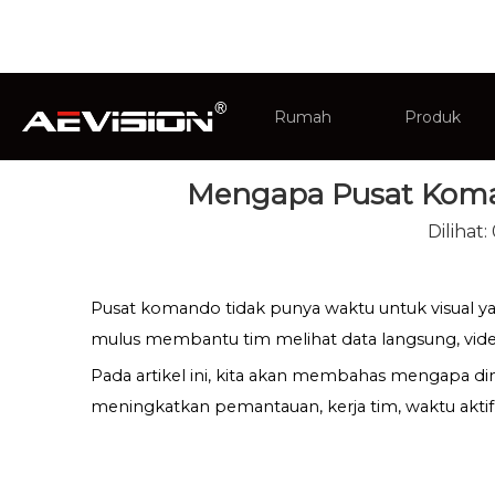
Anda di sini:
Rumah
»
Berita
»
Berita Industri
Rumah
Produk
Mengapa Pusat Koma
Pengawas
Dilihat:
Tampilan In
Pusat komando tidak punya waktu untuk visual y
mulus membantu tim melihat data langsung, video
Pada artikel ini, kita akan membahas mengapa 
meningkatkan pemantauan, kerja tim, waktu aktif