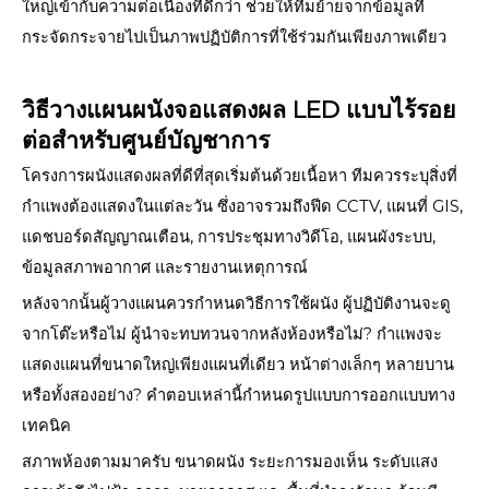
ใหญ่เข้ากับความต่อเนื่องที่ดีกว่า ช่วยให้ทีมย้ายจากข้อมูลที่
กระจัดกระจายไปเป็นภาพปฏิบัติการที่ใช้ร่วมกันเพียงภาพเดียว
วิธีวางแผนผนังจอแสดงผล LED แบบไร้รอย
ต่อสำหรับศูนย์บัญชาการ
โครงการผนังแสดงผลที่ดีที่สุดเริ่มต้นด้วยเนื้อหา ทีมควรระบุสิ่งที่
กำแพงต้องแสดงในแต่ละวัน ซึ่งอาจรวมถึงฟีด CCTV, แผนที่ GIS,
แดชบอร์ดสัญญาณเตือน, การประชุมทางวิดีโอ, แผนผังระบบ,
ข้อมูลสภาพอากาศ และรายงานเหตุการณ์
หลังจากนั้นผู้วางแผนควรกำหนดวิธีการใช้ผนัง ผู้ปฏิบัติงานจะดู
จากโต๊ะหรือไม่ ผู้นำจะทบทวนจากหลังห้องหรือไม่? กำแพงจะ
แสดงแผนที่ขนาดใหญ่เพียงแผนที่เดียว หน้าต่างเล็กๆ หลายบาน
หรือทั้งสองอย่าง? คำตอบเหล่านี้กำหนดรูปแบบการออกแบบทาง
เทคนิค
สภาพห้องตามมาครับ ขนาดผนัง ระยะการมองเห็น ระดับแสง