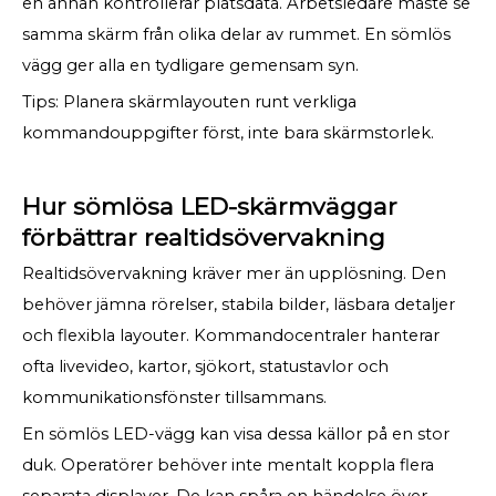
en annan kontrollerar platsdata. Arbetsledare måste se
samma skärm från olika delar av rummet. En sömlös
vägg ger alla en tydligare gemensam syn.
Tips: Planera skärmlayouten runt verkliga
kommandouppgifter först, inte bara skärmstorlek.
Hur sömlösa LED-skärmväggar
förbättrar realtidsövervakning
Realtidsövervakning kräver mer än upplösning. Den
behöver jämna rörelser, stabila bilder, läsbara detaljer
och flexibla layouter. Kommandocentraler hanterar
ofta livevideo, kartor, sjökort, statustavlor och
kommunikationsfönster tillsammans.
En sömlös LED-vägg kan visa dessa källor på en stor
duk. Operatörer behöver inte mentalt koppla flera