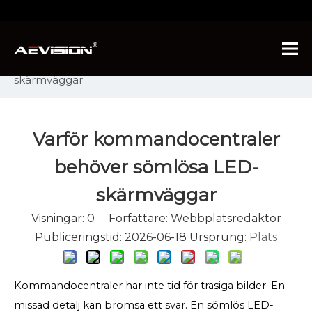
Du är här:
Hem
»
Nyheter
»
Branschnyheter
»
Varför kommandocentraler behöver sömlösa LED-
skärmväggar
Varför kommandocentraler
behöver sömlösa LED-
skärmväggar
Visningar:
0
Författare: Webbplatsredaktör
Publiceringstid: 2026-06-18 Ursprung:
Plats
Kommandocentraler har inte tid för trasiga bilder. En
missad detalj kan bromsa ett svar. En sömlös LED-