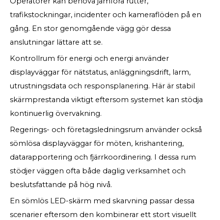
Operatörer kan behöva jämföra rutter,
trafikstockningar, incidenter och kameraflöden på en
gång. En stor genomgående vägg gör dessa
anslutningar lättare att se.
Kontrollrum för energi och energi använder
displayväggar för nätstatus, anläggningsdrift, larm,
utrustningsdata och responsplanering. Här är stabil
skärmprestanda viktigt eftersom systemet kan stödja
kontinuerlig övervakning.
Regerings- och företagsledningsrum använder också
sömlösa displayväggar för möten, krishantering,
datarapportering och fjärrkoordinering. I dessa rum
stödjer väggen ofta både daglig verksamhet och
beslutsfattande på hög nivå.
En sömlös LED-skärm med skarvning passar dessa
scenarier eftersom den kombinerar ett stort visuellt