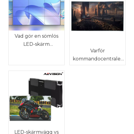
Vad gör en sömlös
LED-skärm
Varför
annorlunda?
kommandocentraler
behöver sömlösa
LED-skärmväggar
LED-skärmvägg vs