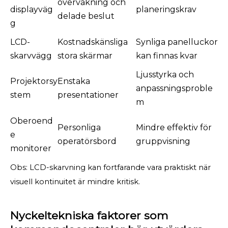
övervakning och
displayväg
planeringskrav
delade beslut
g
LCD-
Kostnadskänsliga
Synliga panelluckor
skarvvägg
stora skärmar
kan finnas kvar
Ljusstyrka och
Projektorsy
Enstaka
anpassningsproble
stem
presentationer
m
Oberoend
Personliga
Mindre effektiv för
e
operatörsbord
gruppvisning
monitorer
Obs: LCD-skarvning kan fortfarande vara praktiskt när
visuell kontinuitet är mindre kritisk.
Nyckeltekniska faktorer som