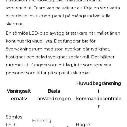
huvudkommandovägg. Skärmlayouten kan se
separerad ut. Team kan ha svårare att följa en stor karta
eller delad instrumentpanel på många individuella
skärmar.
En sömlös LED-displayvägg är starkare när målet är en
kontinuerlig visuell yta. Det fungerar bra för
övervakningsrum med stor inverkan där tydlighet,
hastighet och delad synlighet spelar roll. Det hjälper
rummet att fungera som ett lag, inte som separata
personer som tittar på separata skärmar.
Huvudbegränsning
Visningsalt
Bästa
i
ernativ
användningen
kommandocentrale
r
Sömlös
Enhetlig
LED-
Högre