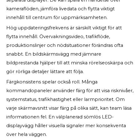
separata displayer. De kan spåra en händelse över
kameraflöden, jämföra livedata och flytta viktigt
innehåll till centrum för uppmärksamheten.
Hög uppdateringsfrekvens är särskilt viktigt för att
flytta innehåll. Övervakningsvideo, trafikflöde,
produktionslinjer och nödsituationer förändras ofta
snabbt. En bildskärmsvägg med jämnare
bildprestanda hjälper till att minska rörelseoskärpa och
gör rörliga detaljer lättare att följa.
Färgkonsistens spelar också roll. Många
kommandopaneler använder färg för att visa risknivåer,
systemstatus, trafikhastighet eller larmprioritet. Om
varje skärmavsnitt visar färg på olika sätt, kan team läsa
informationen fel. En välplanerad sömlös LED-
displayvägg håller visuella signaler mer konsekventa
över hela väggen.