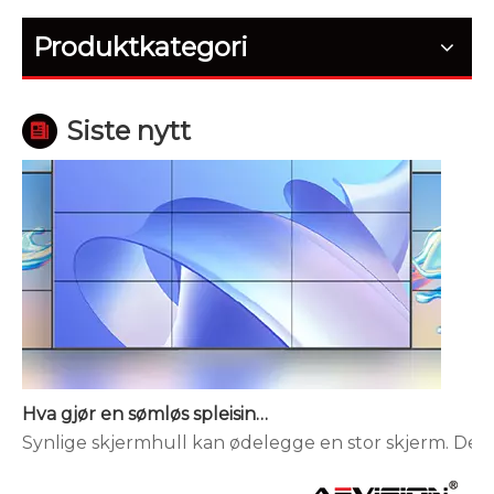
Hvordan utendørs LED-skjermer håndterer temperatur og fuktighet
Produktkategori
Utendørs skjermer svikter stille før de svikter helt.
Siste nytt
Hva gjør en sømløs spleising LED-skjerm forskjellig?
Synlige skjermhull kan ødelegge en stor skjerm. De br