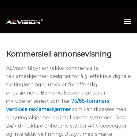
Du er her:
Hjem
»
Produkter
»
Kommersiell
annonsevisning
Kommersiell annonsevisning
AEVision tilbyr en rekke kommersielle
reklameskjermer designet for å gi effektive digitale
skiltingløsninger utviklet for offentlig
engasjement. Bemerkelsesverdige serier
inkluderer serien, som har
75/85-tommers
vertikale reklameskjermer
som kan tilpasses med
berøringsskjermer og intelligente systemer. Disse
24/7 driftsklare enhetene støtter 4K-videovegger
og interaktiv veifinning. Utstyrt med smarte