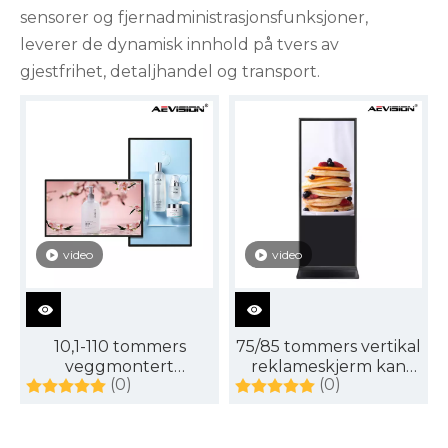
sensorer og fjernadministrasjonsfunksjoner,
leverer de dynamisk innhold på tvers av
gjestfrihet, detaljhandel og transport.
video
video
10,1-110 tommers
75/85 tommers vertikal
veggmontert
reklameskjerm kan
(0)
(0)
reklameskjerm kan
tilpasses med
tilpasses
berøringsskjerm, med
berøringsskjerm, med
intelligent system
intelligent system