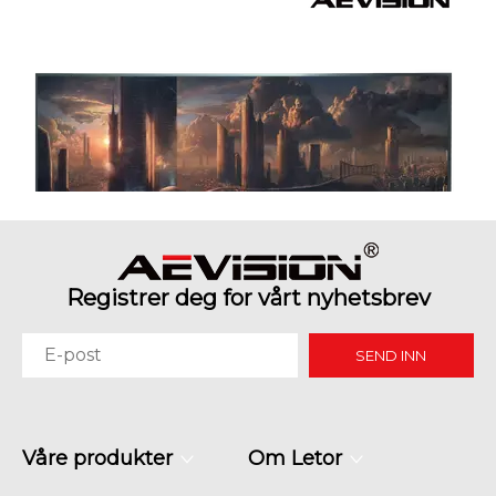
Registrer deg for vårt nyhetsbrev
SEND INN
Hvorfor kommandosentre trenger sømløse LED-skjermvegger
Våre produkter
Om Letor
Kommandosentraler har ikke tid til ødelagte bilder. En