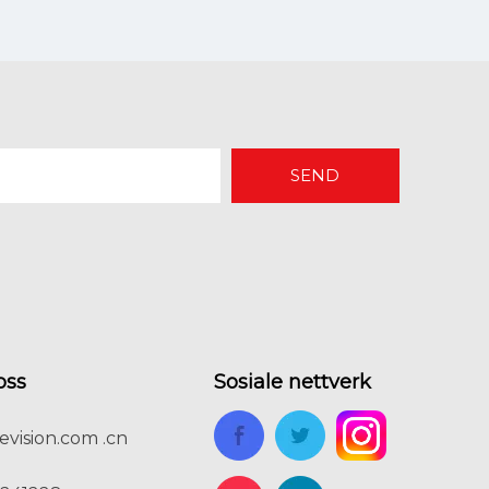
SEND
INN
oss
Sosiale nettverk
evision.com .cn