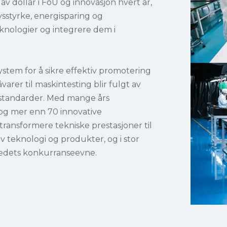
av dollar i FoU og innovasjon hvert år,
lysstyrke, energisparing og
nologier og integrere dem i
stem for å sikre effektiv promotering
åvarer til maskintesting blir fulgt av
sstandarder. Med mange års
 og mer enn 70 innovative
 transformere tekniske prestasjoner til
av teknologi og produkter, og i stor
edets konkurranseevne.