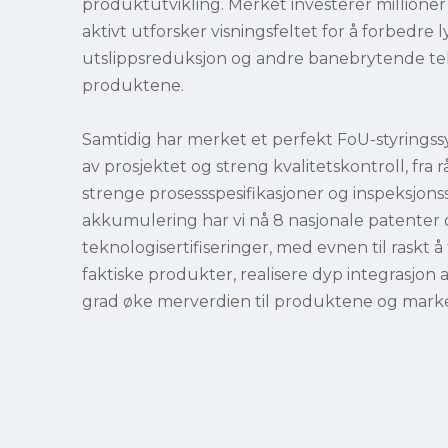
produktutvikling. Merket investerer millioner 
aktivt utforsker visningsfeltet for å forbedre 
utslippsreduksjon og andre banebrytende tek
produktene.
Samtidig har merket et perfekt FoU-styringssy
av prosjektet og streng kvalitetskontroll, fra r
strenge prosessspesifikasjoner og inspeksjon
akkumulering har vi nå 8 nasjonale patenter
teknologisertifiseringer, med evnen til raskt å
faktiske produkter, realisere dyp integrasjon 
grad øke merverdien til produktene og mark