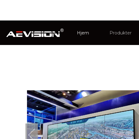
Du er her:
Hjem
»
Om oss
»
Fordeler
Hjem
Produkter
CCTV-monit
Intelligent i