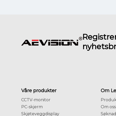
Registrer
nyhetsb
Våre produkter
Om Le
CCTV-monitor
Produk
PC-skjerm
Om oss
Skjøteveggdisplay
Søkna