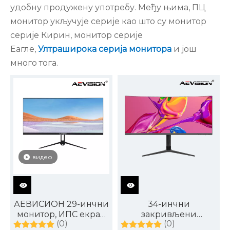
удобну продужену употребу. Међу њима, ПЦ
монитор укључује серије као што су монитор
серије Кирин, монитор серије
Еагле,
Ултраширока серија монитора
и још
много тога.
видео
АЕВИСИОН 29-инчни
34-инчни
монитор, ИПС екран
закривљени
(0)
(0)
ФХД 2560 Кс 1080 120
ултрашироки ВКХД