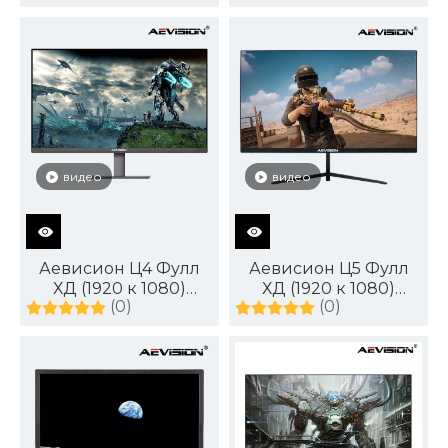
Хз, 21:9 ултрашироки
монитор 3440 к 1440
монитор, плаво
Р1500 ДисплаиПорт
треперење са малим
144 Хз
замућењем, ХДМИ
ДП аудио излаз
ДисплаиПорт
видео
видео
Аевисион Ц4 Фулл
Аевисион Ц5 Фулл
ХД (1920 к 1080)
ХД (1920 к 1080)
(0)
(0)
монитор за игре
монитор за игре