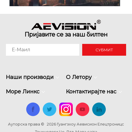
Пријавите се за наш билтен
СУБМИТ
Зашто су командним центрима потребни бешавни зидови са ЛЕД екраном
Наши производи
О Летору
Командни центри немају времена за покварене в
Море Линкс
Контактирајте нас
Ауторска права ©
2026
Гуангзхоу Аевисион Елецтроницс
Тецхнологи Цо. Лтд.
Мапа сајта