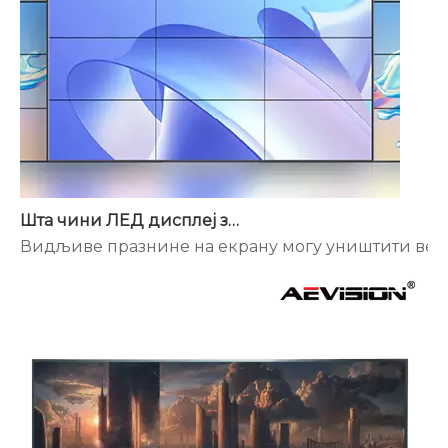
Шта чини ЛЕД дисплеј за бешавно спајање другачијим?
Видљиве празнине на екрану могу уништити велик