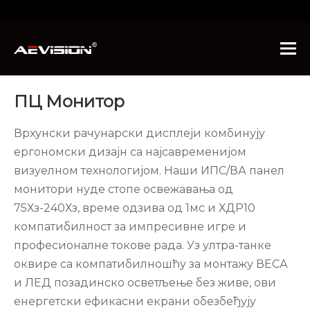
Ви сте овде:
Хоме
»
Производи
»
ПЦ Монитор
ПЦ Монитор
Врхунски рачунарски дисплеји комбинују
ергономски дизајн са најсавременијом
визуелном технологијом. Наши ИПС/ВА панел
монитори нуде стопе освежавања од
75Хз-240Хз, време одзива од 1мс и ХДР10
компатибилност за импресивне игре и
професионалне токове рада. Уз ултра-танке
оквире са компатибилношћу за монтажу ВЕСА
и ЛЕД позадинско осветљење без живе, ови
енергетски ефикасни екрани обезбеђују